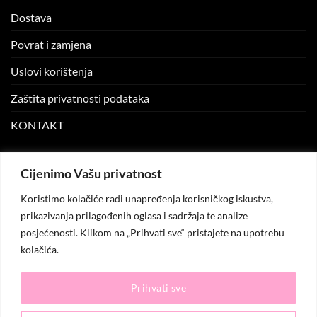
Dostava
Povrat i zamjena
Uslovi korištenja
Zaštita privatnosti podataka
KONTAKT
MOJ NALOG
Cijenimo Vašu privatnost
Koristimo kolačiće radi unapređenja korisničkog iskustva,
Moj nalog
prikazivanja prilagođenih oglasa i sadržaja te analize
posjećenosti. Klikom na „Prihvati sve“ pristajete na upotrebu
Moje narudžbe
kolačića.
Lista želja
Prihvati sve
© 2026
KO.MODA
. Sva prava zadržana.