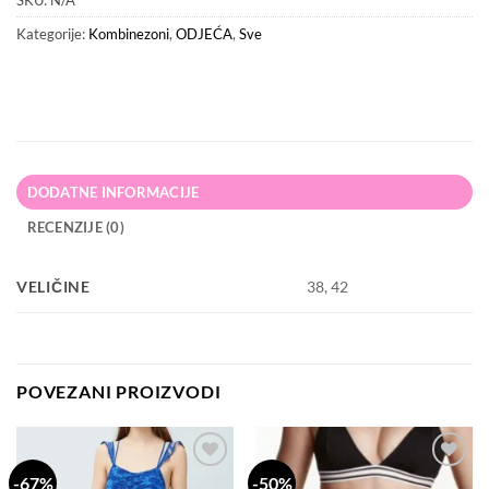
SKU:
N/A
Kategorije:
Kombinezoni
,
ODJEĆA
,
Sve
DODATNE INFORMACIJE
RECENZIJE (0)
VELIČINE
38, 42
POVEZANI PROIZVODI
-67%
-50%
Dodaj
Dodaj