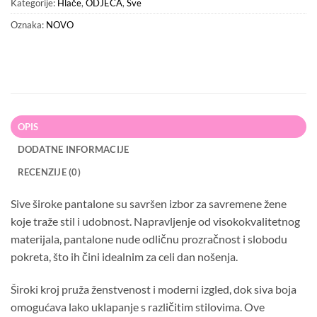
Kategorije:
Hlače
,
ODJEĆA
,
Sve
Oznaka:
NOVO
OPIS
DODATNE INFORMACIJE
RECENZIJE (0)
Sive široke pantalone su savršen izbor za savremene žene
koje traže stil i udobnost. Napravljenje od visokokvalitetnog
materijala, pantalone nude odličnu prozračnost i slobodu
pokreta, što ih čini idealnim za celi dan nošenja.
Široki kroj pruža ženstvenost i moderni izgled, dok siva boja
omogućava lako uklapanje s različitim stilovima. Ove