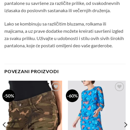
pantalone su savršene za različite prilike, od svakodnevnih
izlasaka do poslovnih sastanaka ili večernjih druženja.
Lako se kombinuju sa različitim bluzama, rolkama ili
majicama, a uz prave dodatke možete kreirati savršeni izgled
za svaku priliku. Uživajte u udobnosti i stilu ovih sivih širokih
pantalona, koje će postati omiljeni deo vaše garderobe.
POVEZANI PROIZVODI
-50%
-60%
Dodaj
Dodaj
na
na
listu
listu
želja
želja