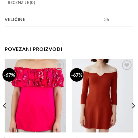
RECENZIJE (0)
VELIČINE
36
POVEZANI PROIZVODI
-67%
-67%
Dodaj
Dodaj
na
na
listu
listu
želja
želja