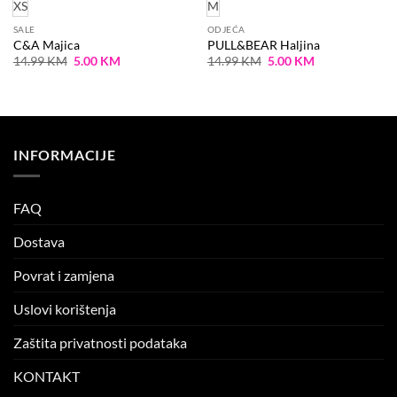
XS
M
SALE
ODJEĆA
C&A Majica
PULL&BEAR Haljina
Original
Current
Original
Current
14.99
KM
5.00
KM
14.99
KM
5.00
KM
price
price
price
price
was:
is:
was:
is:
14.99 KM.
5.00 KM.
14.99 KM.
5.00 KM.
INFORMACIJE
FAQ
Dostava
Povrat i zamjena
Uslovi korištenja
Zaštita privatnosti podataka
KONTAKT