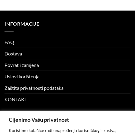
price
price
price
price
was:
is:
was:
is:
24.99 KM.
10.00 KM.
12.99 KM.
5.00 KM.
INFORMACIJE
FAQ
Dostava
Povrat i zamjena
Uslovi korištenja
Zaštita privatnosti podataka
KONTAKT
MOJ NALOG
Cijenimo Vašu privatnost
Koristimo kolačiće radi unapređenja korisničkog iskustva,
Moj nalog