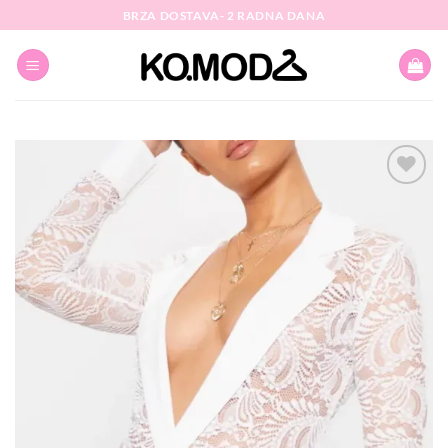
Skip
BRZA DOSTAVA- 2 RADNA DANA
to
content
Dodaj
na
listu
želja