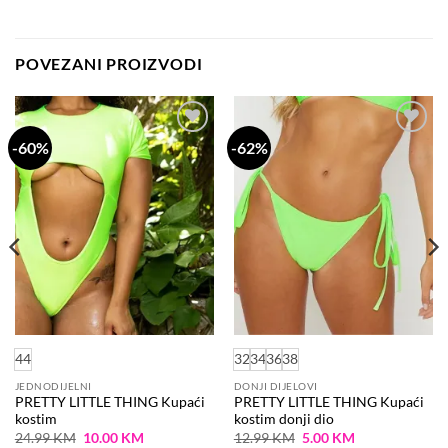
POVEZANI PROIZVODI
-60%
-62%
Dodaj
Dodaj
na
na
listu
listu
želja
želja
44
32
34
36
38
JEDNODIJELNI
DONJI DIJELOVI
PRETTY LITTLE THING Kupaći
PRETTY LITTLE THING Kupaći
kostim
kostim donji dio
Original
Current
Original
Current
24.99
KM
10.00
KM
12.99
KM
5.00
KM