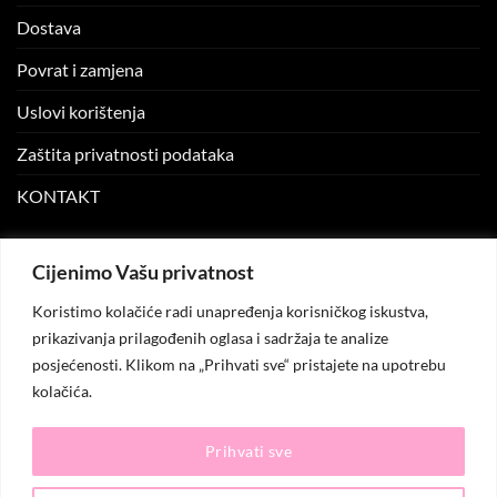
Dostava
Povrat i zamjena
Uslovi korištenja
Zaštita privatnosti podataka
KONTAKT
MOJ NALOG
Cijenimo Vašu privatnost
Koristimo kolačiće radi unapređenja korisničkog iskustva,
Moj nalog
prikazivanja prilagođenih oglasa i sadržaja te analize
posjećenosti. Klikom na „Prihvati sve“ pristajete na upotrebu
Moje narudžbe
kolačića.
Lista želja
Prihvati sve
© 2026
KO.MODA
. Sva prava zadržana.