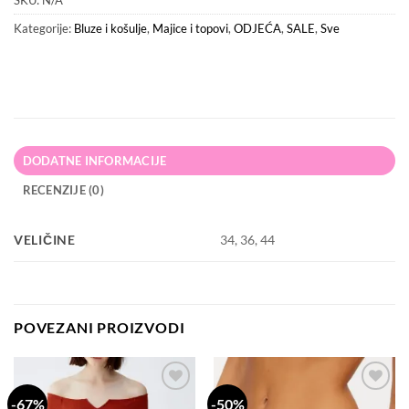
SKU:
N/A
Kategorije:
Bluze i košulje
,
Majice i topovi
,
ODJEĆA
,
SALE
,
Sve
DODATNE INFORMACIJE
RECENZIJE (0)
VELIČINE
34, 36, 44
POVEZANI PROIZVODI
-67%
-50%
Dodaj
Dodaj