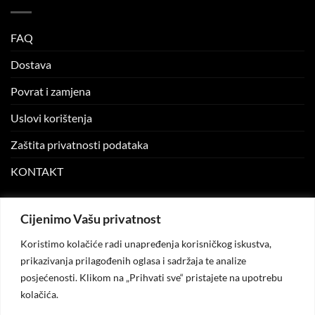
FAQ
Dostava
Povrat i zamjena
Uslovi korištenja
Zaštita privatnosti podataka
KONTAKT
MOJ NALOG
Cijenimo Vašu privatnost
Koristimo kolačiće radi unapređenja korisničkog iskustva,
Moj nalog
prikazivanja prilagođenih oglasa i sadržaja te analize
posjećenosti. Klikom na „Prihvati sve“ pristajete na upotrebu
Moje narudžbe
kolačića.
Lista želja