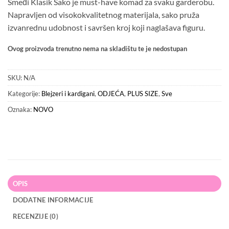
Smeđi Klasik Sako je must-have komad za svaku garderobu.
Napravljen od visokokvalitetnog materijala, sako pruža
izvanrednu udobnost i savršen kroj koji naglašava figuru.
Ovog proizvoda trenutno nema na skladištu te je nedostupan
SKU:
N/A
Kategorije:
Blejzeri i kardigani
,
ODJEĆA
,
PLUS SIZE
,
Sve
Oznaka:
NOVO
OPIS
DODATNE INFORMACIJE
RECENZIJE (0)