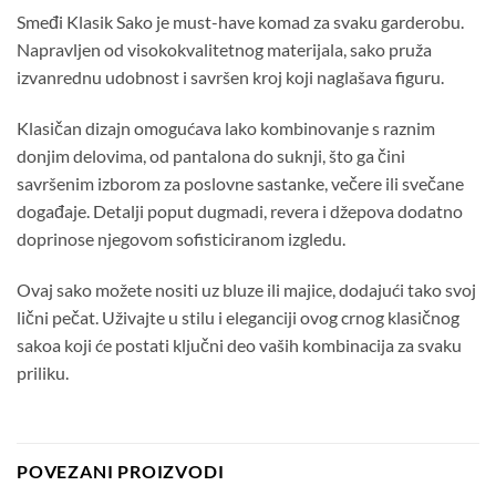
Smeđi Klasik Sako je must-have komad za svaku garderobu.
Napravljen od visokokvalitetnog materijala, sako pruža
izvanrednu udobnost i savršen kroj koji naglašava figuru.
Klasičan dizajn omogućava lako kombinovanje s raznim
donjim delovima, od pantalona do suknji, što ga čini
savršenim izborom za poslovne sastanke, večere ili svečane
događaje. Detalji poput dugmadi, revera i džepova dodatno
doprinose njegovom sofisticiranom izgledu.
Ovaj sako možete nositi uz bluze ili majice, dodajući tako svoj
lični pečat. Uživajte u stilu i eleganciji ovog crnog klasičnog
sakoa koji će postati ključni deo vaših kombinacija za svaku
priliku.
POVEZANI PROIZVODI