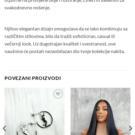
svakodnevno nošenje.
Njihov elegantan dizajn omogućava da se lako kombinuju sa
različitim stilovima, bilo da tražiš sofisticiran, casual ili
večernji look. Uz dugotrajan kvalitet i svestranost, ove
naušnice će postati nezaobilazan dio tvoje kolekcije nakita.
POVEZANI PROIZVODI
Dodaj
Dodaj
na
na
listu
listu
želja
želja