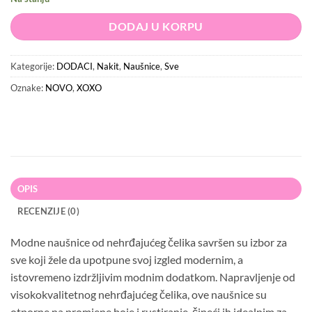
DODAJ U KORPU
Kategorije:
DODACI
,
Nakit
,
Naušnice
,
Sve
Oznake:
NOVO
,
XOXO
OPIS
RECENZIJE (0)
Modne naušnice od nehrđajućeg čelika savršen su izbor za
sve koji žele da upotpune svoj izgled modernim, a
istovremeno izdržljivim modnim dodatkom. Napravljenje od
visokokvalitetnog nehrđajućeg čelika, ove naušnice su
otporne na promjene boje i rustiranje, čineći ih idealnim za