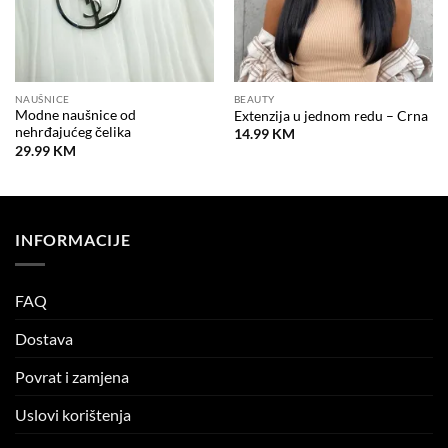
NAUŠNICE
BEAUTY
Modne naušnice od
Extenzija u jednom redu – Crna
nehrđajućeg čelika
14.99
KM
29.99
KM
INFORMACIJE
FAQ
Dostava
Povrat i zamjena
Uslovi korištenja