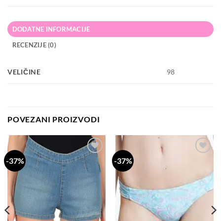
DODATNE INFORMACIJE
RECENZIJE (0)
VELIČINE
98
POVEZANI PROIZVODI
-37%
-37%
Dodaj
Dodaj
na
na
listu
listu
želja
želja