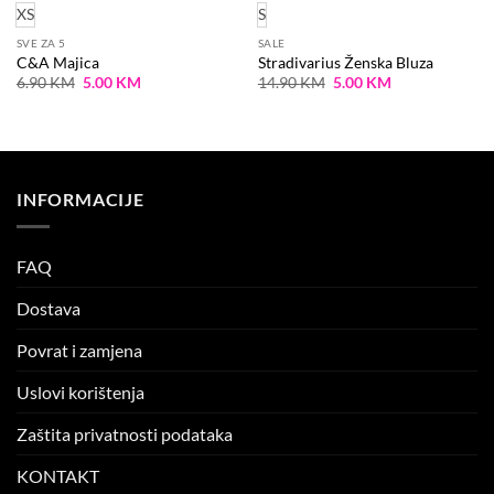
XS
S
SVE ZA 5
SALE
C&A Majica
Stradivarius Ženska Bluza
Original
Current
Original
Current
6.90
KM
5.00
KM
14.90
KM
5.00
KM
price
price
price
price
was:
is:
was:
is:
6.90 KM.
5.00 KM.
14.90 KM.
5.00 KM.
INFORMACIJE
FAQ
Dostava
Povrat i zamjena
Uslovi korištenja
Zaštita privatnosti podataka
KONTAKT