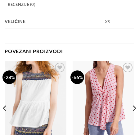
RECENZIJE (0)
VELIČINE
XS
POVEZANI PROIZVODI
-28%
-66%
Dodaj
Dodaj
na
na
listu
listu
želja
želja