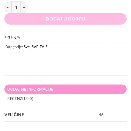
PRETTYLITTLETHING Kombinezon količina
DODAJ U KORPU
SKU:
N/A
Kategorije:
Sve
,
SVE ZA 5
DODATNE INFORMACIJE
RECENZIJE (0)
VELIČINE
46