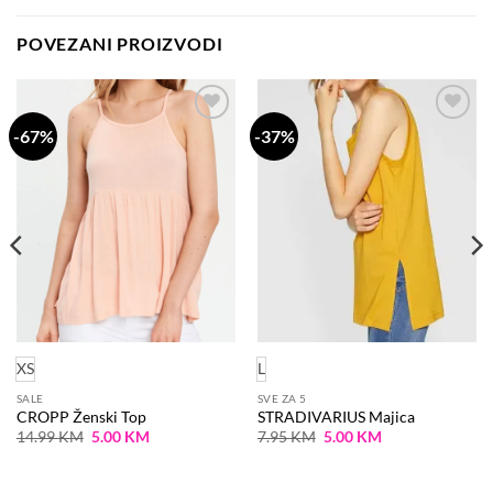
POVEZANI PROIZVODI
-67%
-37%
Dodaj
Dodaj
na
na
listu
listu
želja
želja
XS
L
SALE
SVE ZA 5
CROPP Ženski Top
STRADIVARIUS Majica
Original
Current
Original
Current
14.99
KM
5.00
KM
7.95
KM
5.00
KM
price
price
price
price
was:
is:
was:
is:
14.99 KM.
5.00 KM.
7.95 KM.
5.00 KM.