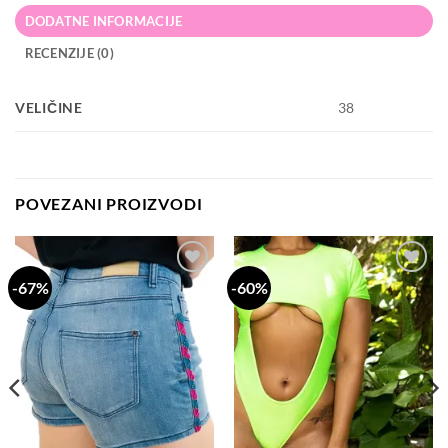
DODATNE INFORMACIJE
RECENZIJE (0)
VELIČINE
38
POVEZANI PROIZVODI
-67%
-60%
Dodaj
Dodaj
na
na
listu
listu
želja
želja