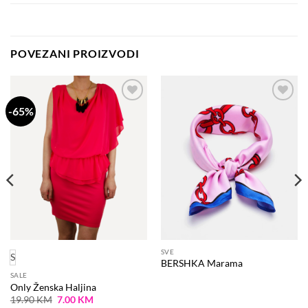
POVEZANI PROIZVODI
-65%
Dodaj
Dodaj
na
na
listu
listu
želja
želja
SVE
S
BERSHKA Marama
SALE
Only Ženska Haljina
Original
Current
19.90
KM
7.00
KM
price
price