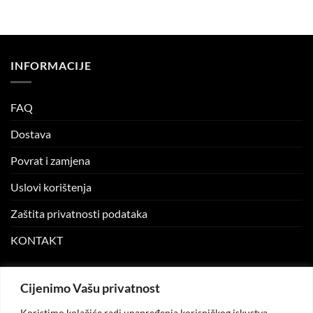
was:
is:
19.90 KM.
7.00 KM.
INFORMACIJE
FAQ
Dostava
Povrat i zamjena
Uslovi korištenja
Zaštita privatnosti podataka
KONTAKT
MOJ NALOG
Cijenimo Vašu privatnost
Koristimo kolačiće radi unapređenja korisničkog iskustva,