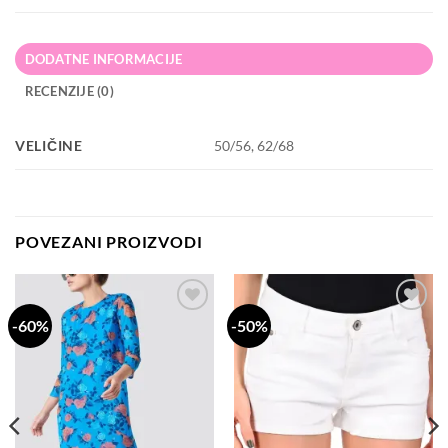
DODATNE INFORMACIJE
RECENZIJE (0)
VELIČINE
50/56, 62/68
POVEZANI PROIZVODI
-60%
-50%
Dodaj
Dodaj
na
na
listu
listu
želja
želja