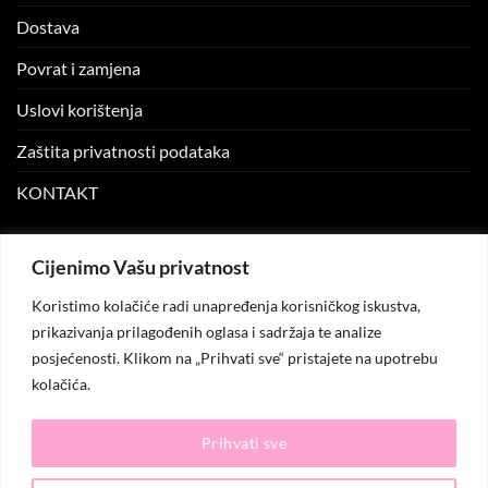
Dostava
Povrat i zamjena
Uslovi korištenja
Zaštita privatnosti podataka
KONTAKT
MOJ NALOG
Cijenimo Vašu privatnost
Koristimo kolačiće radi unapređenja korisničkog iskustva,
Moj nalog
prikazivanja prilagođenih oglasa i sadržaja te analize
posjećenosti. Klikom na „Prihvati sve“ pristajete na upotrebu
Moje narudžbe
kolačića.
Lista želja
Prihvati sve
© 2026
KO.MODA
. Sva prava zadržana.