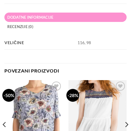
DODATNE INFORMACIJE
RECENZIJE (0)
VELIČINE
116, 98
POVEZANI PROIZVODI
-50%
-28%
Dodaj
Dodaj
na
na
listu
listu
želja
želja