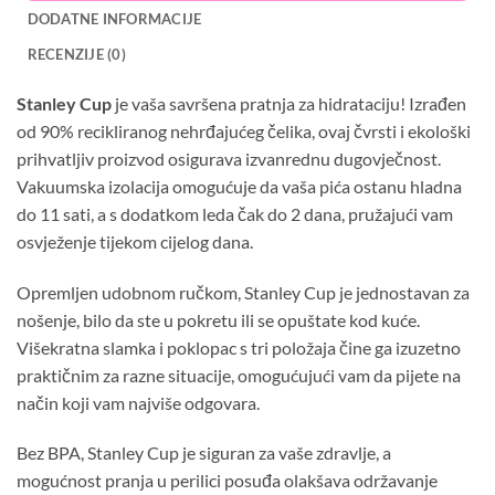
DODATNE INFORMACIJE
RECENZIJE (0)
Stanley Cup
je vaša savršena pratnja za hidrataciju! Izrađen
od 90% recikliranog nehrđajućeg čelika, ovaj čvrsti i ekološki
prihvatljiv proizvod osigurava izvanrednu dugovječnost.
Vakuumska izolacija omogućuje da vaša pića ostanu hladna
do 11 sati, a s dodatkom leda čak do 2 dana, pružajući vam
osvježenje tijekom cijelog dana.
Opremljen udobnom ručkom, Stanley Cup je jednostavan za
nošenje, bilo da ste u pokretu ili se opuštate kod kuće.
Višekratna slamka i poklopac s tri položaja čine ga izuzetno
praktičnim za razne situacije, omogućujući vam da pijete na
način koji vam najviše odgovara.
Bez BPA, Stanley Cup je siguran za vaše zdravlje, a
mogućnost pranja u perilici posuđa olakšava održavanje