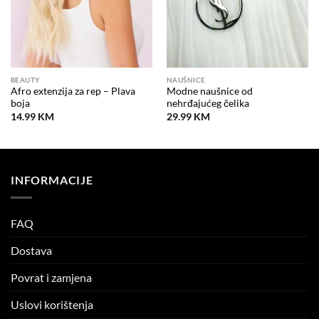
BEAUTY
NAUŠNICE
Afro extenzija za rep – Plava
Modne naušnice od
boja
nehrđajućeg čelika
14.99
KM
29.99
KM
INFORMACIJE
FAQ
Dostava
Povrat i zamjena
Uslovi korištenja