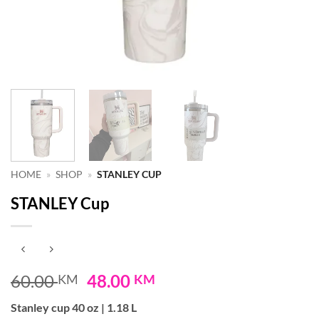
HOME
»
SHOP
»
STANLEY CUP
STANLEY Cup
Original
Current
60.00
48.00
KM
KM
price
price
Stanley cup 40 oz | 1.18 L
was:
is: