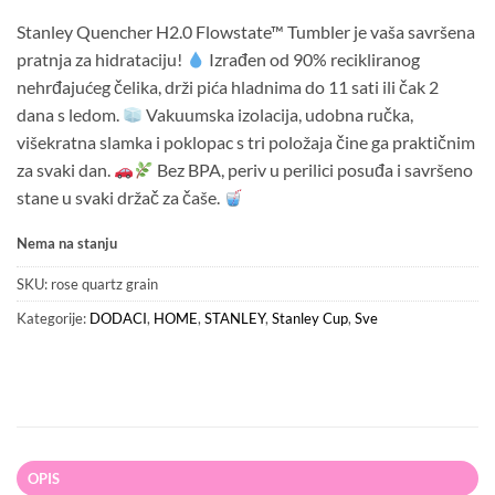
60.00 KM.
48.00 KM.
Stanley Quencher H2.0 Flowstate™ Tumbler je vaša savršena
pratnja za hidrataciju!
Izrađen od 90% recikliranog
nehrđajućeg čelika, drži pića hladnima do 11 sati ili čak 2
dana s ledom.
Vakuumska izolacija, udobna ručka,
višekratna slamka i poklopac s tri položaja čine ga praktičnim
za svaki dan.
Bez BPA, periv u perilici posuđa i savršeno
stane u svaki držač za čaše.
Nema na stanju
SKU:
rose quartz grain
Kategorije:
DODACI
,
HOME
,
STANLEY
,
Stanley Cup
,
Sve
OPIS