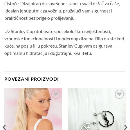
čistoće. Dizajniran da savršeno stane u svaki držač za čaše,
idealan je suputnik za vožnju, pružajući vam sigurnost i
praktičnost bez brige o prolijevanju.
Uz Stanley Cup dobivate spoj ekološke osviještenosti,
vrhunske funkcionalnosti i modernog dizajna. Bilo da ste kod
kuće, na poslu ili u pokretu, Stanley Cup vam osigurava
optimalnu hidrataciju i dugotrajnu kvalitetu.
POVEZANI PROIZVODI
Dodaj
Dodaj
na
na
listu
listu
želja
želja