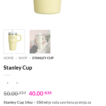
HOME
»
SHOP
»
STANLEY CUP
Stanley Cup
Original
Current
50.00
40.00
KM
KM
price
price
Stanley Cup 14oz – 550 ml
je vaša savršena pratnja za
was:
is: