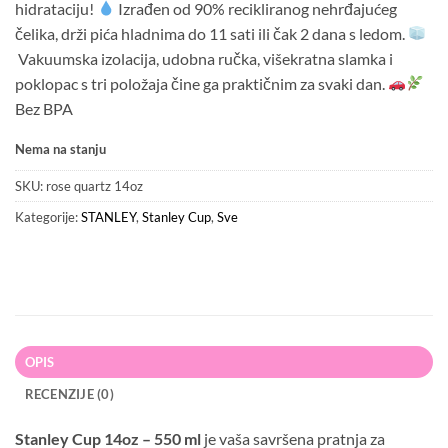
hidrataciju!
Izrađen od 90% recikliranog nehrđajućeg
50.00 KM.
40.00 KM.
čelika, drži pića hladnima do 11 sati ili čak 2 dana s ledom.
Vakuumska izolacija, udobna ručka, višekratna slamka i
poklopac s tri položaja čine ga praktičnim za svaki dan.
Bez BPA
Nema na stanju
SKU:
rose quartz 14oz
Kategorije:
STANLEY
,
Stanley Cup
,
Sve
OPIS
RECENZIJE (0)
Stanley Cup 14oz – 550 ml
je vaša savršena pratnja za