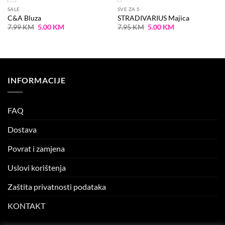
SALE
SVE ZA 5
C&A Bluza
STRADIVARIUS Majica
Original
Current
Original
Current
7.99
KM
5.00
KM
7.95
KM
5.00
KM
price
price
price
price
was:
is:
was:
is:
7.99 KM.
5.00 KM.
7.95 KM.
5.00 KM.
INFORMACIJE
FAQ
Dostava
Povrat i zamjena
Uslovi korištenja
Zaštita privatnosti podataka
KONTAKT