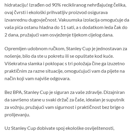
hidrataciju! Izrađen od 90% recikliranog nehrđajućeg čelika,
ovaj čvrsti i ekološki prihvatljiv proizvod osigurava
izvanrednu dugovječnost. Vakuumska izolacija omogućuje da
vaša pića ostanu hladna do 11 sati, a s dodatkom leda čak do
2 dana, pružajući vam osvježenje tijekom cijelog dana.
Opremljen udobnom ručkom, Stanley Cup je jednostavan za
nošenje, bilo da ste u pokretu ili se opuštate kod kuće.
Višekratna slamka i poklopac s tri položaja čine ga izuzetno
praktičnim za razne situacije, omogućujući vam da pijete na
način koji vam najviše odgovara.
Bez BPA, Stanley Cup je siguran za vaše zdravlje. Dizajniran
da savršeno stane u svaki držač za čaše, idealan je suputnik
za vožnju, pružajući vam sigurnost i praktičnost bez brige o
prolijevanju.
Uz Stanley Cup dobivate spoj ekološke osviještenosti,