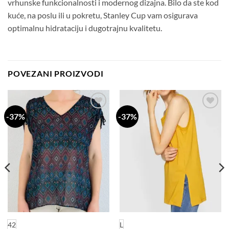
vrhunske funkcionalnosti i modernog dizajna. Bilo da ste kod
kuće, na poslu ili u pokretu, Stanley Cup vam osigurava
optimalnu hidrataciju i dugotrajnu kvalitetu.
POVEZANI PROIZVODI
-37%
-37%
Dodaj
Dodaj
na
na
listu
listu
želja
želja
42
L