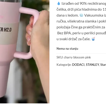
Izrađen od 90% reciklirano
čelika, drži pića hladnima do 11 
dana s ledom.
Vakuumska iz
ručka, višekratna slamka i pokl
položaja čine ga praktičnim za
Bez BPA, periv u perilici posuđ
u svaki držač za čaše.
Nema na stanju
SKU:
charry blossom pink
Kategorije:
DODACI
,
STANLEY
,
Sta