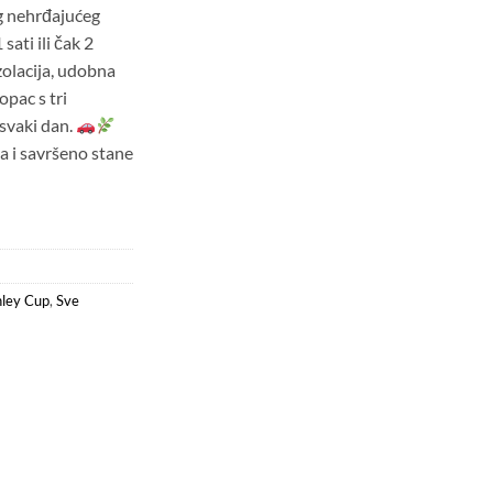
g nehrđajućeg
sati ili čak 2
olacija, udobna
opac s tri
 svaki dan.
a i savršeno stane
nley Cup
,
Sve