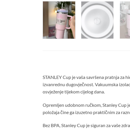
STANLEY Cup je vaša savršena pratnja za hidr
izvanrednu dugovječnost. Vakuumska izolaci
osvježenje tijekom cijelog dana.
Opremljen udobnom ručkom, Stanley Cup je je
položaja čine ga izuzetno praktičnim za razn
Bez BPA, Stanley Cup je siguran za vaše zdra