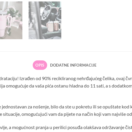
OPIS
DODATNE INFORMACIJE
ataciju! Izrađen od 90% recikliranog nehrđajućeg čelika, ovaj čvrs
ja omogućuje da vaša pića ostanu hladna do 11 sati, a s dodatkom
dnostavan za nošenje, bilo da ste u pokretu ili se opuštate kod ku
e situacije, omogućujući vam da pijete na način koji vam najviše o
vlje, a mogućnost pranja u perilici posuđa olakšava održavanje čis