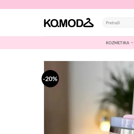
Skip
to
content
Pretraži:
KOZMETIKA
-20%