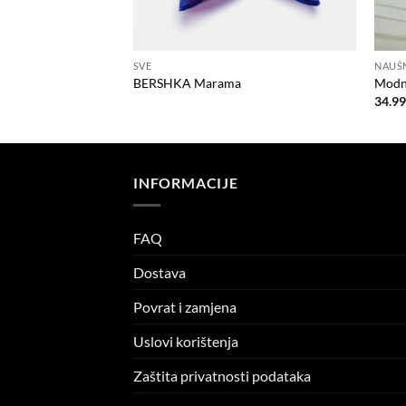
SVE
NAUŠ
BERSHKA Marama
Modne
34.9
INFORMACIJE
FAQ
Dostava
Povrat i zamjena
Uslovi korištenja
Zaštita privatnosti podataka