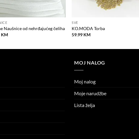
NICE
SVE
 Naušnice od nehrđajućeg čeliha
KO.MODA Torba
9
KM
59.99
KM
MOJ NALOG
Moj nalog
Moje narudžbe
Lista želja