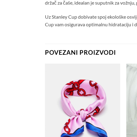
držač za čaše, idealan je suputnik za vožnju,
Uz Stanley Cup dobivate spoj ekološke osvije
Cup vam osigurava optimalnu hidrataciju i d
POVEZANI PROIZVODI
Dodaj
Dodaj
na
na
listu
listu
želja
želja