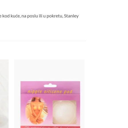
kod kuće, na poslu ili u pokretu, Stanley
daj
Dodaj
a
na
stu
listu
lja
želja