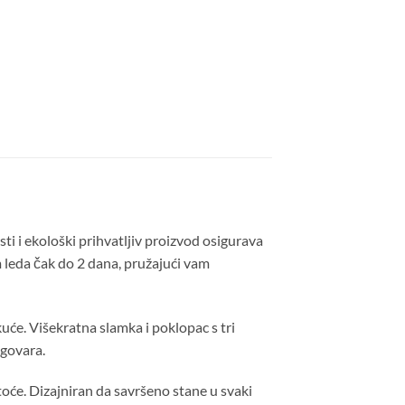
ti i ekološki prihvatljiv proizvod osigurava
 leda čak do 2 dana, pružajući vam
će. Višekratna slamka i poklopac s tri
dgovara.
toće. Dizajniran da savršeno stane u svaki