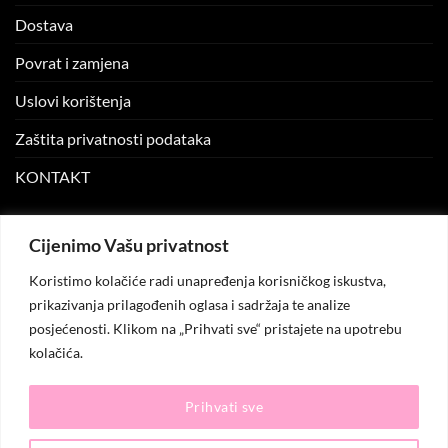
Dostava
Povrat i zamjena
Uslovi korištenja
Zaštita privatnosti podataka
KONTAKT
MOJ NALOG
Cijenimo Vašu privatnost
Koristimo kolačiće radi unapređenja korisničkog iskustva,
Moj nalog
prikazivanja prilagođenih oglasa i sadržaja te analize
posjećenosti. Klikom na „Prihvati sve“ pristajete na upotrebu
Moje narudžbe
kolačića.
Lista želja
Prihvati sve
© 2026
KO.MODA
. Sva prava zadržana.