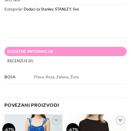
SKU:
N/A
Kategorije:
Dodaci za Stanley
,
STANLEY
,
Sve
DODATNE INFORMACIJE
RECENZIJE (0)
BOJA
Plava, Roza, Zelena, Žuta
POVEZANI PROIZVODI
-67%
-67%
Dodaj
Dodaj