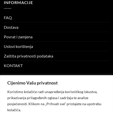
INFORMACIJE
FAQ
Dostava
Povrat i zamjena
Uslovi korištenja
Zaštita privatnosti podataka
KONTAKT
MOJ NALOG
Cijenimo Vašu privatnost
Koristimo kolačiće radi unapređenja korisničkog iskustva,
Moj nalog
prikazivanja prilagođenih oglasa i sadržaja te analize
posjećenosti. Klikom na „Prihvati sve“ pristajete na upotrebu
Moje narudžbe
kolačića.