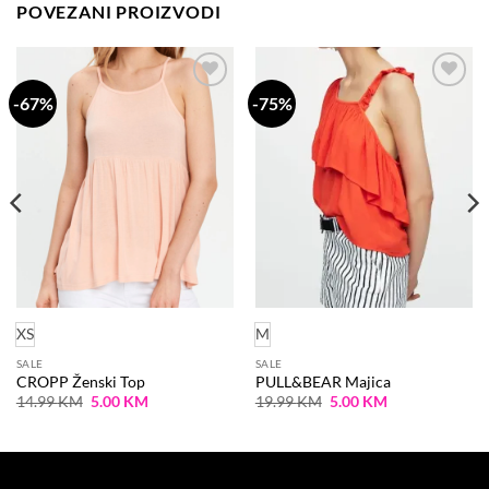
POVEZANI PROIZVODI
-67%
-75%
Dodaj
Dodaj
na
na
listu
listu
želja
želja
XS
M
SALE
SALE
CROPP Ženski Top
PULL&BEAR Majica
Original
Current
Original
Current
14.99
KM
5.00
KM
19.99
KM
5.00
KM
price
price
price
price
was:
is:
was:
is:
14.99 KM.
5.00 KM.
19.99 KM.
5.00 KM.