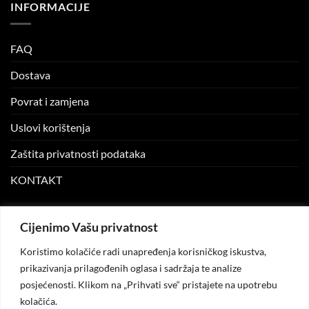
INFORMACIJE
FAQ
Dostava
Povrat i zamjena
Uslovi korištenja
Zaštita privatnosti podataka
KONTAKT
MOJ NALOG
Cijenimo Vašu privatnost
Koristimo kolačiće radi unapređenja korisničkog iskustva,
Moj nalog
prikazivanja prilagođenih oglasa i sadržaja te analize
posjećenosti. Klikom na „Prihvati sve“ pristajete na upotrebu
Moje narudžbe
kolačića.