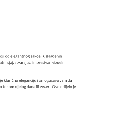
toji od elegantnog sakoa i usklađenih
tni sjaj, stvarajući impresivan vizuelni
daje klasičnu eleganciju i omogućava vam da
 tokom cijelog dana ili večeri. Ovo odijelo je