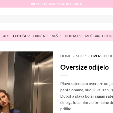
BRZA DOSTAVA- 2 RADNA DANA
ALO
ODJEĆA
OBUĆA
VEŠ
DODACI
MUŠKARCI I DJE
HOME
»
SHOP
»
OVERSIZE OD
Oversize odijelo
Dodaj
na
listu
želja
Plavo satenasto oversize odije
pantalonama, nudi luksuzan i so
Duboka plava boja i sjajan sate
čine ga idealnim za formalne 
prilike.