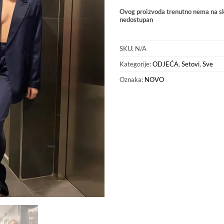
Ovog proizvoda trenutno nema na sk
nedostupan
SKU:
N/A
Kategorije:
ODJEĆA
,
Setovi
,
Sve
Oznaka:
NOVO