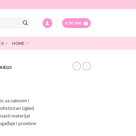
0.00
KM
CA
HOME
IJELO
lo, sa sakoom i
fisticiran izgled.
nasti materijal
događaje i posebne