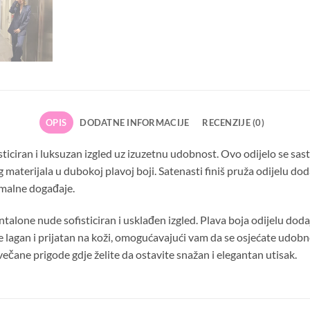
OPIS
DODATNE INFORMACIJE
RECENZIJE (0)
sticiran i luksuzan izgled uz izuzetnu udobnost. Ovo odijelo se sas
materijala u dubokoj plavoj boji. Satenasti finiš pruža odijelu doda
ormalne događaje.
ntalone nude sofisticiran i usklađen izgled. Plava boja odijelu do
 je lagan i prijatan na koži, omogućavajući vam da se osjećate udobno
svečane prigode gdje želite da ostavite snažan i elegantan utisak.