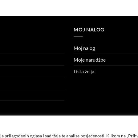
price
price
price
price
was:
is:
was:
is:
14.90 KM.
5.00 KM.
14.90 KM.
5.00 KM.
MOJ NALOG
Moj nalog
Moje narudžbe
Lista želja
a prilagođenih oglasa i sadržaja te analize posjećenosti. Klikom na „Prihv