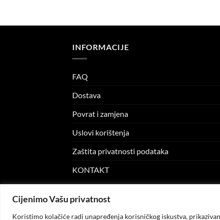
price
price
price
is:
was:
is:
M.
5.00 KM.
7.95 KM.
5.00 KM.
INFORMACIJE
FAQ
Dostava
Povrat i zamjena
Uslovi korištenja
Zaštita privatnosti podataka
KONTAKT
Cijenimo Vašu privatnost
© 2026
KO.MODA
. Sva prava zadržana.
Koristimo kolačiće radi unapređenja korisničkog iskustva, prikazivanj