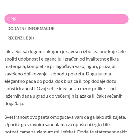
OPIS
DODATNE INFORMACIJE
RECENZIJE (0)
Likra Set sa dugom suknjom je savršen izbor za one koje žele
spojiti udobnost i eleganciju. Izrađen od kvalitetnog likra
materijala, komplet se prilagođava vašoj figuri, pružajući
savršeno oblikovanje i slobodu pokreta. Duga suknja
elegantno pada do poda, dok bluzica ili top dodaje dozu
sofisticiranosti. Ovaj set je idealan za razne prilike — od
ležernih dana u gradu do večernjih izlazaka ili čak svečanih
događaja.
Svestranost ovog seta omogućava vam da ga lako stilizujete.
Uparite ga s ravnim sandalama za opušteni izgled ili s
potpeticama za glamurozniji efekat. Dodajte statement nakit