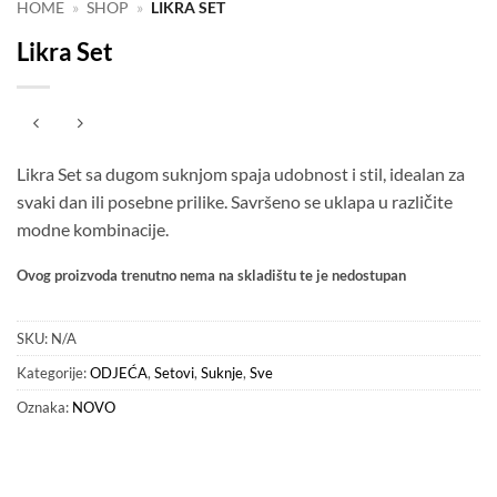
HOME
»
SHOP
»
LIKRA SET
Likra Set
Likra Set sa dugom suknjom spaja udobnost i stil, idealan za
svaki dan ili posebne prilike. Savršeno se uklapa u različite
modne kombinacije.
Ovog proizvoda trenutno nema na skladištu te je nedostupan
SKU:
N/A
Kategorije:
ODJEĆA
,
Setovi
,
Suknje
,
Sve
Oznaka:
NOVO