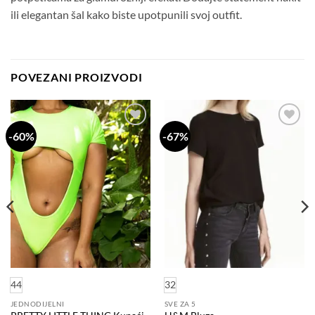
ili elegantan šal kako biste upotpunili svoj outfit.
POVEZANI PROIZVODI
-60%
-67%
Dodaj
Dodaj
na
na
listu
listu
želja
želja
44
32
JEDNODIJELNI
SVE ZA 5