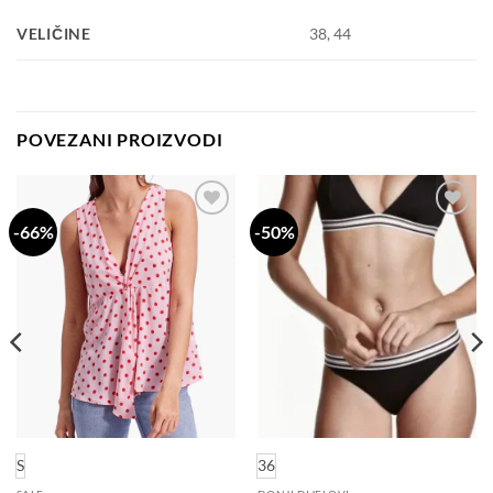
VELIČINE
38, 44
POVEZANI PROIZVODI
-66%
-50%
Dodaj
Dodaj
na
na
listu
listu
želja
želja
S
36