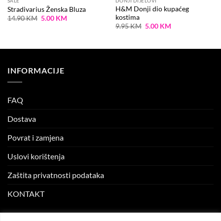
SALE
DONJI DIJELOVI
H&M Donji dio kupaćeg
Stradivarius Ženska Bluza
kostima
Original
Current
14.90
KM
5.00
KM
price
price
Original
Current
9.95
KM
5.00
KM
was:
is:
price
price
14.90 KM.
5.00 KM.
was:
is:
9.95 KM.
5.00 KM.
INFORMACIJE
FAQ
Dostava
Povrat i zamjena
Uslovi korištenja
Zaštita privatnosti podataka
KONTAKT
MOJ NALOG