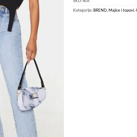
SKU:
N/A
Kategorije:
BREND
,
Majice i topovi
,