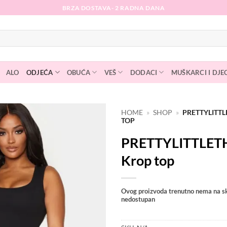
BRZA DOSTAVA- 2 RADNA DANA
ALO
ODJEĆA
OBUĆA
VEŠ
DODACI
MUŠKARCI I DJE
HOME
»
SHOP
»
PRETTYLITT
TOP
Dodaj
PRETTYLITTLET
na
listu
Krop top
želja
Ovog proizvoda trenutno nema na sk
nedostupan