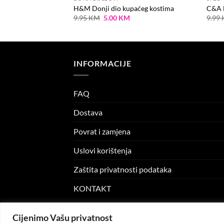
 Šorts
H&M Donji dio kupaćeg kostima
C&A 
Current
Original
Current
M
9.95
KM
5.00
KM
9.99
price
price
price
is:
was:
is:
M.
5.00 KM.
9.95 KM.
5.00 KM.
INFORMACIJE
FAQ
Dostava
Povrat i zamjena
Uslovi korištenja
Zaštita privatnosti podataka
KONTAKT
Cijenimo Vašu privatnost