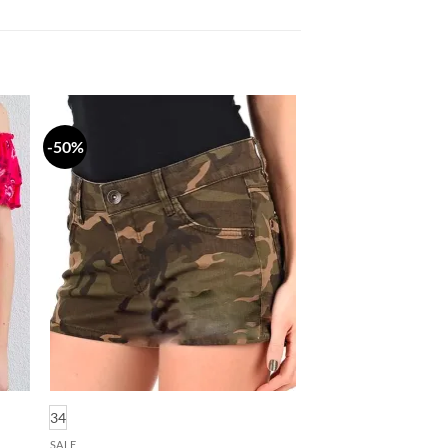
-50%
daj
Dodaj
a
na
stu
listu
lja
želja
34
SALE