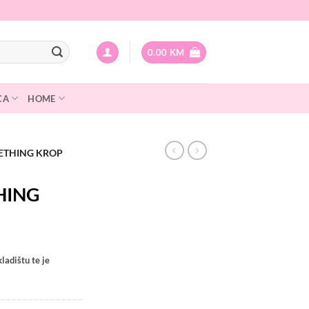
0.00
KM
CA
HOME
LETHING KROP
HING
ladištu te je