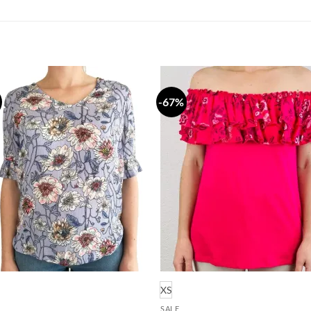
-67%
Dodaj
Do
na
n
listu
li
želja
že
XS
SALE