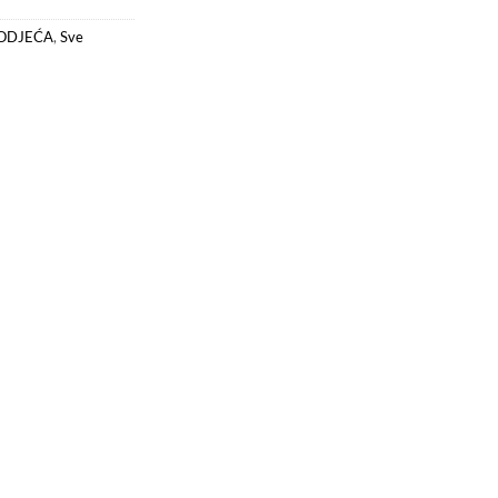
ODJEĆA
,
Sve