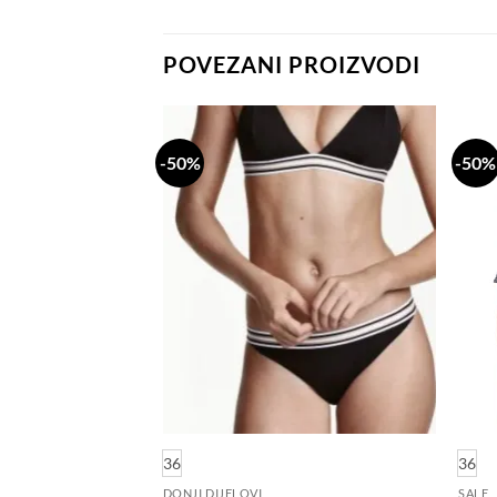
POVEZANI PROIZVODI
-50%
-50%
Dodaj
Dodaj
na
na
listu
listu
želja
želja
36
36
DONJI DIJELOVI
SALE