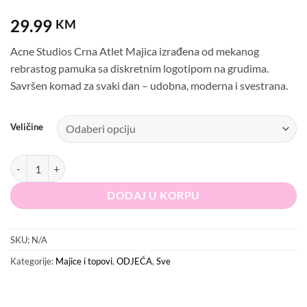
29.99
KM
Acne Studios Crna Atlet Majica izrađena od mekanog
rebrastog pamuka sa diskretnim logotipom na grudima.
Savršen komad za svaki dan – udobna, moderna i svestrana.
Veličine
Acne Studios Crna Atlet Majica količina
DODAJ U KORPU
SKU:
N/A
Kategorije:
Majice i topovi
,
ODJEĆA
,
Sve