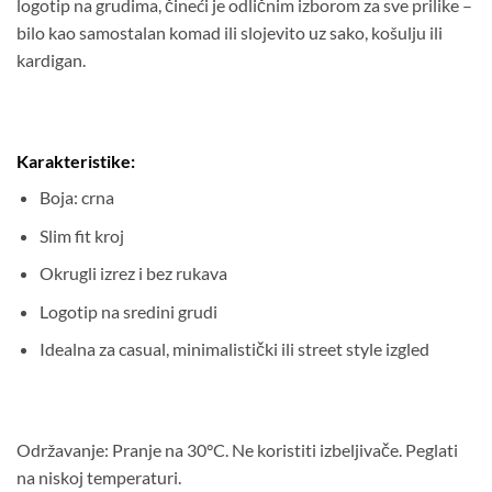
logotip na grudima, čineći je odličnim izborom za sve prilike –
bilo kao samostalan komad ili slojevito uz sako, košulju ili
kardigan.
Karakteristike:
Boja: crna
Slim fit kroj
Okrugli izrez i bez rukava
Logotip na sredini grudi
Idealna za casual, minimalistički ili street style izgled
Održavanje: Pranje na 30°C. Ne koristiti izbeljivače. Peglati
na niskoj temperaturi.