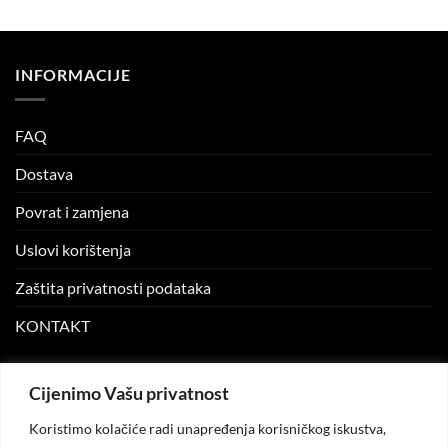
was:
is:
was:
is:
7.90 KM.
5.00 KM.
24.99 KM.
10.00 KM.
INFORMACIJE
FAQ
Dostava
Povrat i zamjena
Uslovi korištenja
Zaštita privatnosti podataka
KONTAKT
MOJ NALOG
Cijenimo Vašu privatnost
Koristimo kolačiće radi unapređenja korisničkog iskustva,
Moj nalog