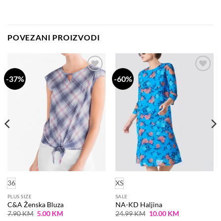
POVEZANI PROIZVODI
-37%
-60%
Dodaj
Dodaj
na
na
listu
listu
želja
želja
36
XS
PLUS SIZE
SALE
C&A Ženska Bluza
NA-KD Haljina
Original
Current
Original
Current
7.90
KM
5.00
KM
24.99
KM
10.00
KM
price
price
price
price