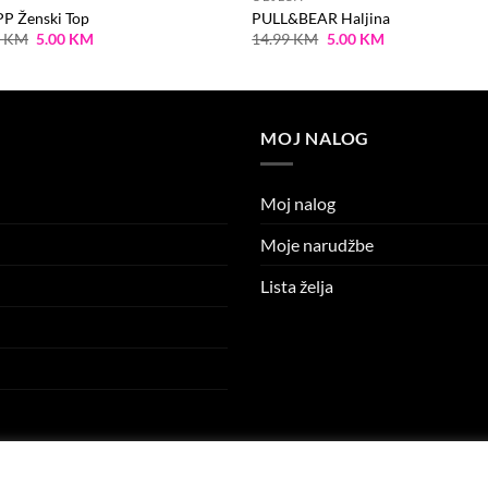
P Ženski Top
PULL&BEAR Haljina
Original
Current
Original
Current
9
KM
5.00
KM
14.99
KM
5.00
KM
price
price
price
price
was:
is:
was:
is:
14.99 KM.
5.00 KM.
14.99 KM.
5.00 KM.
MOJ NALOG
Moj nalog
Moje narudžbe
Lista želja