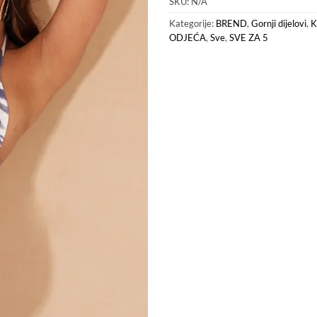
SKU:
N/A
Kategorije:
BREND
,
Gornji dijelovi
,
K
ODJEĆA
,
Sve
,
SVE ZA 5