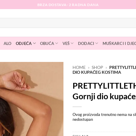
BRZA DOSTAVA- 2 RADNA DANA
ALO
ODJEĆA
OBUĆA
VEŠ
DODACI
MUŠKARCI I DJE
HOME
»
SHOP
»
PRETTYLITTL
DIO KUPAĆEG KOSTIMA
Dodaj
PRETTYLITTLET
na
listu
Gornji dio kupać
želja
Ovog proizvoda trenutno nema na sk
nedostupan