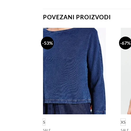
POVEZANI PROIZVODI
-53%
-67%
Dodaj
Dodaj
na
na
listu
listu
želja
želja
S
XS
SALE
SALE