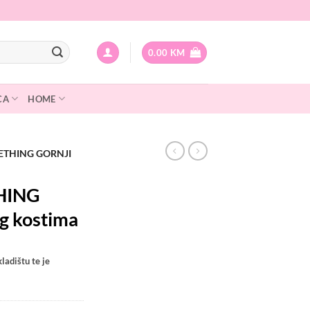
0.00
KM
CA
HOME
ETHING GORNJI
HING
eg kostima
ladištu te je