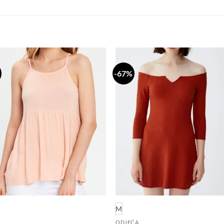
-67%
Dodaj
Do
na
n
listu
li
želja
že
M
ODJEĆA