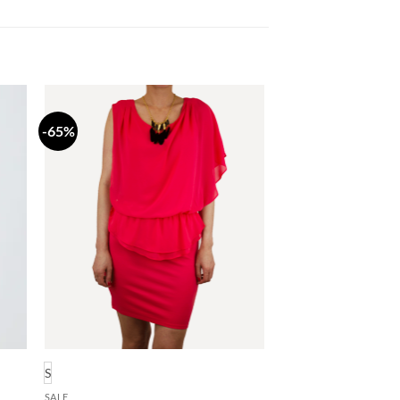
-65%
daj
Dodaj
a
na
stu
listu
lja
želja
S
SALE