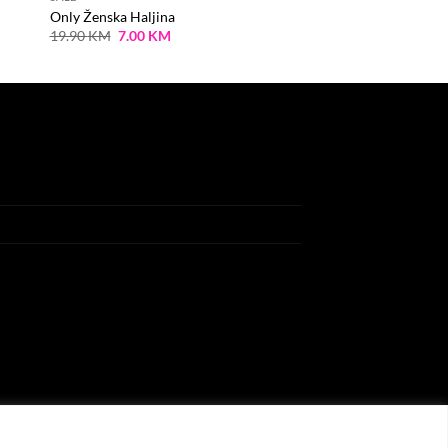
Only Ženska Haljina
Original
Current
19.90
KM
7.00
KM
price
price
was:
is:
19.90 KM.
7.00 KM.