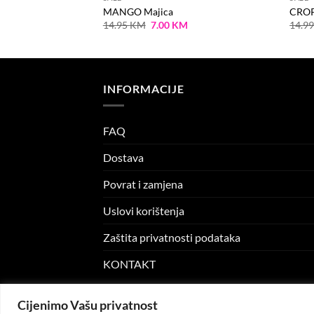
MANGO Majica
CROP
Current
Original
Current
M
14.95
KM
7.00
KM
14.9
price
price
price
is:
was:
is:
M.
5.00 KM.
14.95 KM.
7.00 KM.
INFORMACIJE
FAQ
Dostava
Povrat i zamjena
Uslovi korištenja
Zaštita privatnosti podataka
KONTAKT
Cijenimo Vašu privatnost