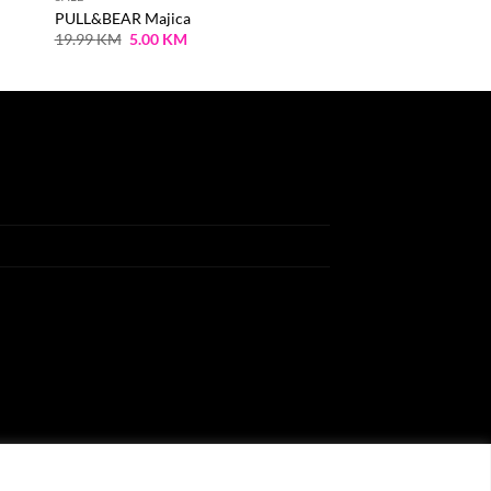
PULL&BEAR Majica
Original
Current
19.99
KM
5.00
KM
price
price
was:
is:
19.99 KM.
5.00 KM.