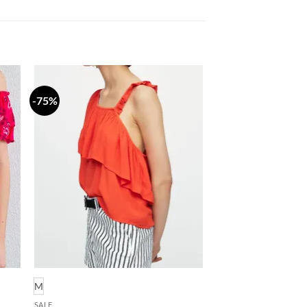
-75%
daj
Dodaj
a
na
stu
listu
lja
želja
M
SALE