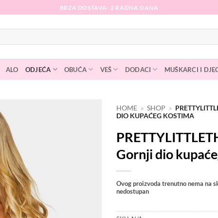
BRZA DOSTAVA- 2 RADNA DANA
ALO
ODJEĆA
OBUĆA
VEŠ
DODACI
MUŠKARCI I DJE
HOME
»
SHOP
»
PRETTYLITTL
DIO KUPAĆEG KOSTIMA
Dodaj
PRETTYLITTLET
na
listu
Gornji dio kupać
želja
Ovog proizvoda trenutno nema na sk
nedostupan