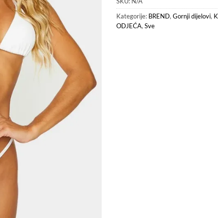
SKU:
N/A
Kategorije:
BREND
,
Gornji dijelovi
,
K
ODJEĆA
,
Sve