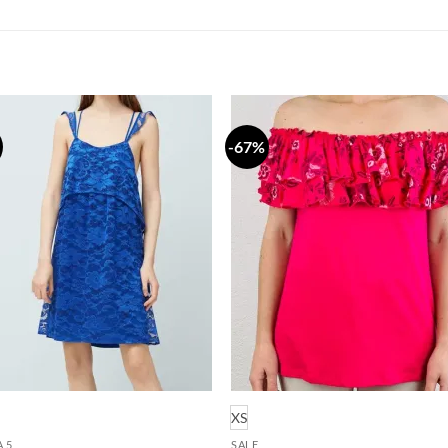
-67%
Dodaj
Do
na
n
listu
li
želja
že
XS
A 5
SALE