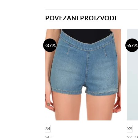
POVEZANI PROIZVODI
-37%
-67%
Dodaj
Dodaj
na
na
listu
listu
želja
želja
34
XS
SALE
SVE Z