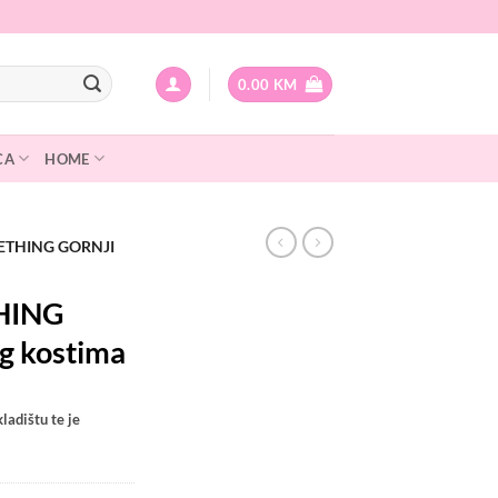
0.00
KM
CA
HOME
ETHING GORNJI
HING
eg kostima
ladištu te je