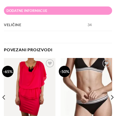
DODATNE INFORMACIJE
VELIČINE
34
POVEZANI PROIZVODI
-65%
-50%
Dodaj
Dodaj
na
na
listu
listu
želja
želja