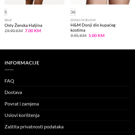
S
36
SALE
DONJI DIJELOVI
H&M Donji dio kupaćeg
Only Ženska Haljina
kostima
Original
Current
19.90
KM
7.00
KM
price
price
Original
Current
9.95
KM
5.00
KM
was:
is:
price
price
19.90 KM.
7.00 KM.
was:
is:
9.95 KM.
5.00 KM.
INFORMACIJE
FAQ
Dostava
Povrat i zamjena
Uslovi korištenja
Zaštita privatnosti podataka