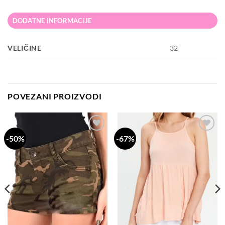
DODATNE INFORMACIJE
VELIČINE
32
POVEZANI PROIZVODI
-50%
-67%
Dodaj
Dodaj
na
na
listu
listu
želja
želja