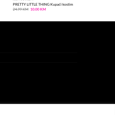
PRETTY LITTLE THING Kupaći kostim
Original
Current
24.99
KM
10.00
KM
price
price
was:
is:
24.99 KM.
10.00 KM.