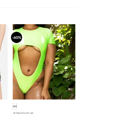
-60%
daj
Dodaj
a
na
stu
listu
lja
želja
44
JEDNODIJELNI