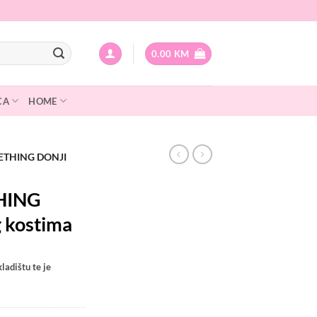
0.00
KM
CA
HOME
ETHING DONJI
HING
g kostima
ladištu te je