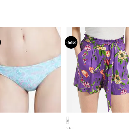
-66%
Dodaj
Do
na
n
listu
li
želja
že
S
SALE