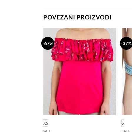
POVEZANI PROIZVODI
-67%
-37%
Dodaj
Dodaj
na
na
listu
listu
želja
želja
XS
S
SALE
SALE