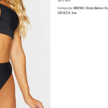
SKU:
N/A
Kategorije:
BREND
,
Donji dijelovi
,
Ku
ODJEĆA
,
Sve