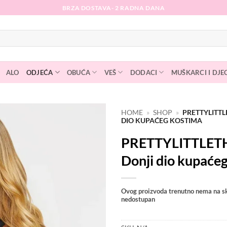
BRZA DOSTAVA- 2 RADNA DANA
ALO
ODJEĆA
OBUĆA
VEŠ
DODACI
MUŠKARCI I DJE
HOME
»
SHOP
»
PRETTYLITTL
DIO KUPAĆEG KOSTIMA
Dodaj
PRETTYLITTLET
na
listu
Donji dio kupaće
želja
Ovog proizvoda trenutno nema na sk
nedostupan