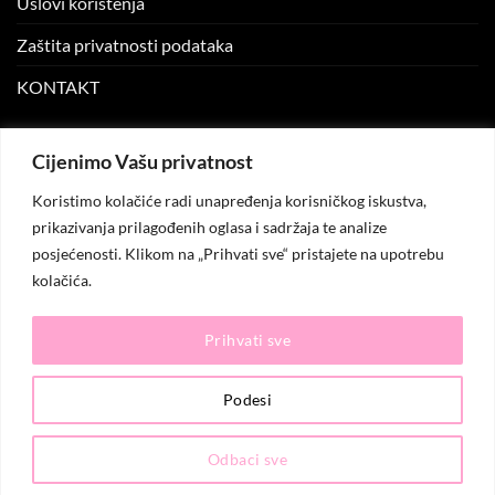
Uslovi korištenja
Zaštita privatnosti podataka
KONTAKT
MOJ NALOG
Cijenimo Vašu privatnost
Koristimo kolačiće radi unapređenja korisničkog iskustva,
Moj nalog
prikazivanja prilagođenih oglasa i sadržaja te analize
posjećenosti. Klikom na „Prihvati sve“ pristajete na upotrebu
Moje narudžbe
kolačića.
Lista želja
Prihvati sve
© 2026
KO.MODA
. Sva prava zadržana.
Podesi
Odbaci sve