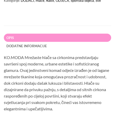
Kategorije:
DODACI
,
Hlače
,
Nakit
,
ODJEĆA
,
Sportska odjeća
,
Sve
OPIS
DODATNE INFORMACIJE
KO.MODA Mrežaste hlače sa cirkonima predstavljaju
savršeni spoj moderne, urbane estetike i sofisticiranog
glamura. Ovaj jedinstveni komad odjeće izrađen je od lagane
mrežaste tkanine koja omogućava prozračnost i udobnost,
dok cirkoni dodaju dašak luksuza i blistavosti. Hlače su
dizajnirane da privuku pažnju, s detaljima od sitnih cirkona
raspoređenih po cijeloj površini, koji stvaraju efekt
svjetlucanja pri svakom pokretu, čineći vas istovremeno
elegantnima i upečatljivima.