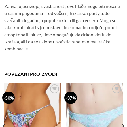
Zahvaljujući svojoj svestranosti, ove hlače mogu biti nosene
u raznim prigodama — od večernjih izlaske i partyja, do
svečanih događanja poput koktela ili gala večera. Mogu se
lako kombinirati s jednostavnijim komadima odjeće, poput
crnog topa ili bluze, čime omogućuju da cirkoni dođu do
izražaja, ali i da se uklope u sofisticirane, minimalističke
kombinacije.
POVEZANI PROIZVODI
-50%
-37%
Dodaj
Dodaj
na
na
listu
listu
želja
želja