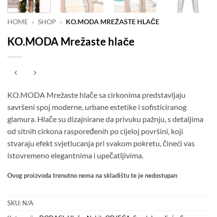
HOME
»
SHOP
»
KO.MODA MREŽASTE HLAČE
KO.MODA Mrežaste hlače
KO.MODA Mrežaste hlače sa cirkonima predstavljaju
savršeni spoj moderne, urbane estetike i sofisticiranog
glamura. Hlače su dizajnirane da privuku pažnju, s detaljima
od sitnih cirkona raspoređenih po cijeloj površini, koji
stvaraju efekt svjetlucanja pri svakom pokretu, čineći vas
istovremeno elegantnima i upečatljivima.
Ovog proizvoda trenutno nema na skladištu te je nedostupan
SKU:
N/A