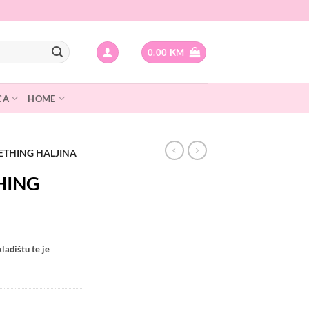
0.00
KM
CA
HOME
ETHING HALJINA
HING
ladištu te je