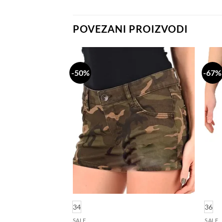
POVEZANI PROIZVODI
-50%
-67%
Dodaj
Dodaj
na
na
listu
listu
želja
želja
34
36
SALE
SALE