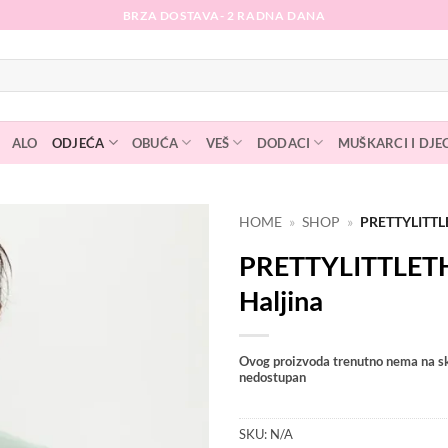
BRZA DOSTAVA- 2 RADNA DANA
ALO
ODJEĆA
OBUĆA
VEŠ
DODACI
MUŠKARCI I DJE
HOME
»
SHOP
»
PRETTYLITTL
PRETTYLITTLET
Dodaj
na
Haljina
listu
želja
Ovog proizvoda trenutno nema na sk
nedostupan
SKU:
N/A