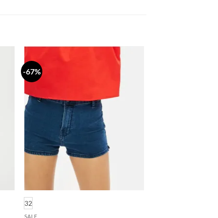
-67%
daj
Dodaj
a
na
stu
listu
lja
želja
32
SALE