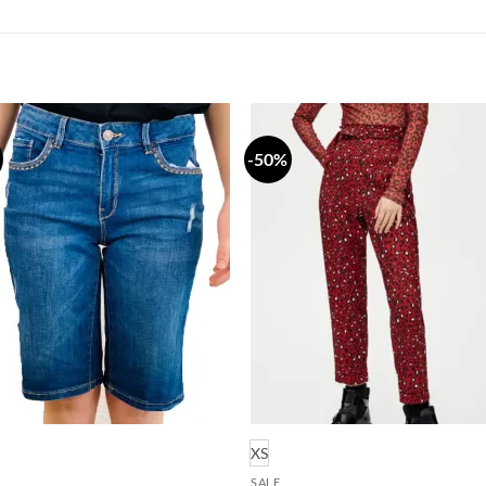
-50%
Dodaj
Do
na
n
listu
li
želja
že
XS
SALE