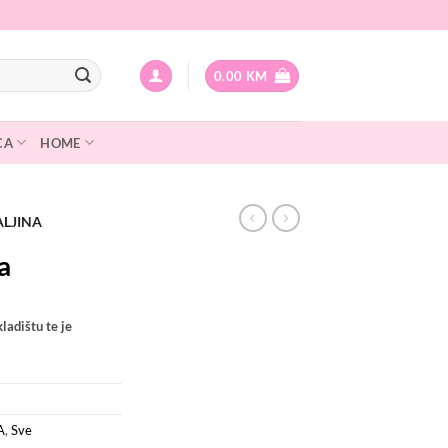
0.00
KM
CA
HOME
LJINA
a
ladištu te je
A
,
Sve