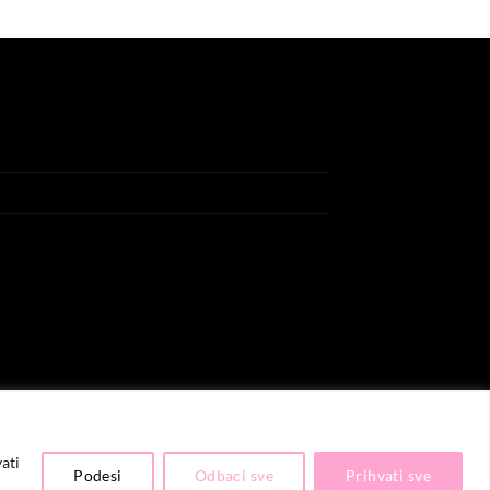
price
price
was:
is:
14.99 KM.
5.00 KM.
ati
Podesi
Odbaci sve
Prihvati sve