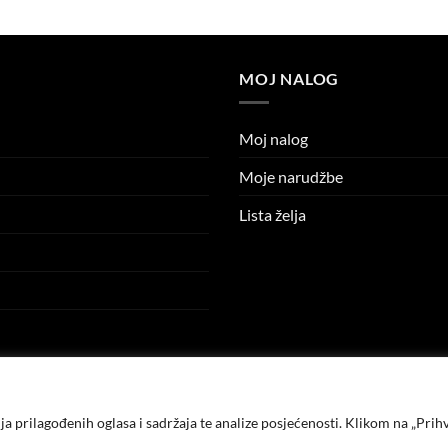
price
price
price
price
was:
is:
was:
is:
9.95 KM.
5.00 KM.
14.95 KM.
5.00 KM.
MOJ NALOG
Moj nalog
Moje narudžbe
Lista želja
a prilagođenih oglasa i sadržaja te analize posjećenosti. Klikom na „Prihv