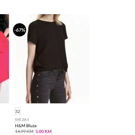
-67%
daj
Dodaj
a
na
stu
listu
lja
želja
32
SVE ZA 5
H&M Bluza
Original
Current
14.99
KM
5.00
KM