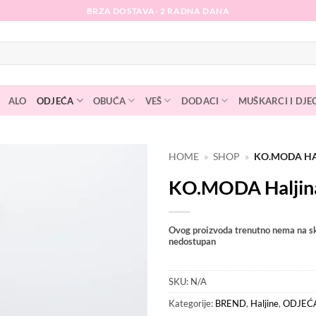
BRZA DOSTAVA- 2 RADNA DANA
ALO
ODJEĆA
OBUĆA
VEŠ
DODACI
MUŠKARCI I DJE
HOME
»
SHOP
»
KO.MODA HA
KO.MODA Haljin
Dodaj
na
listu
želja
Ovog proizvoda trenutno nema na sk
nedostupan
SKU:
N/A
Kategorije:
BREND
,
Haljine
,
ODJEĆ