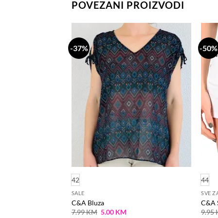
POVEZANI PROIZVODI
-37%
-50%
Dodaj
Dodaj
na
na
listu
listu
želja
želja
42
44
SALE
SVE Z
C&A Bluza
C&A 
Current
Original
Current
7.99
KM
5.00
KM
9.95