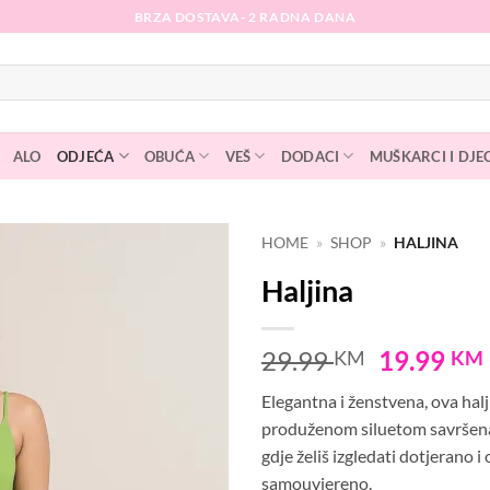
BRZA DOSTAVA- 2 RADNA DANA
ALO
ODJEĆA
OBUĆA
VEŠ
DODACI
MUŠKARCI I DJE
HOME
»
SHOP
»
HALJINA
Haljina
Dodaj
na
listu
Original
29.99
19.99
KM
KM
želja
price
Elegantna i ženstvena, ova halj
was:
produženom siluetom savršena j
29.99 KM
gdje želiš izgledati dotjerano i 
samouvjereno.