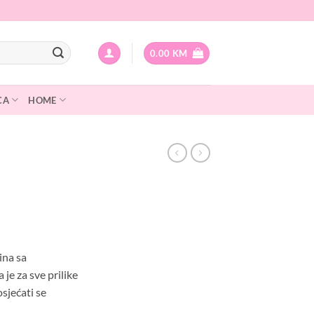
0.00
KM
CA
HOME
Current
price
ina sa
is:
e za sve prilike
.
19.99 KM.
osjećati se