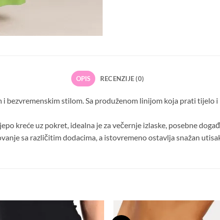
OPIS
RECENZIJE (0)
 bezvremenskim stilom. Sa produženom linijom koja prati tijelo i 
jepo kreće uz pokret, idealna je za večernje izlaske, posebne događaj
anje sa različitim dodacima, a istovremeno ostavlja snažan utisak