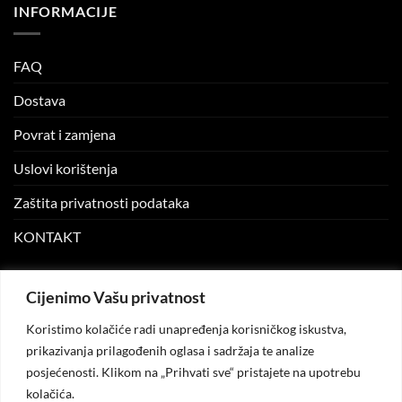
INFORMACIJE
FAQ
Dostava
Povrat i zamjena
Uslovi korištenja
Zaštita privatnosti podataka
KONTAKT
MOJ NALOG
Cijenimo Vašu privatnost
Koristimo kolačiće radi unapređenja korisničkog iskustva,
Moj nalog
prikazivanja prilagođenih oglasa i sadržaja te analize
posjećenosti. Klikom na „Prihvati sve“ pristajete na upotrebu
Moje narudžbe
kolačića.