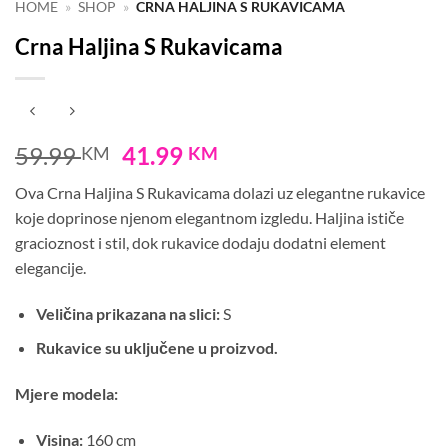
HOME
»
SHOP
»
CRNA HALJINA S RUKAVICAMA
Crna Haljina S Rukavicama
Original
Current
59.99
41.99
KM
KM
price
price
Ova Crna Haljina S Rukavicama dolazi uz elegantne rukavice
was:
is:
koje doprinose njenom elegantnom izgledu. Haljina ističe
59.99 KM.
41.99 KM.
gracioznost i stil, dok rukavice dodaju dodatni element
elegancije.
Veličina prikazana na slici:
S
Rukavice su uključene u proizvod.
Mjere modela:
Visina:
160 cm