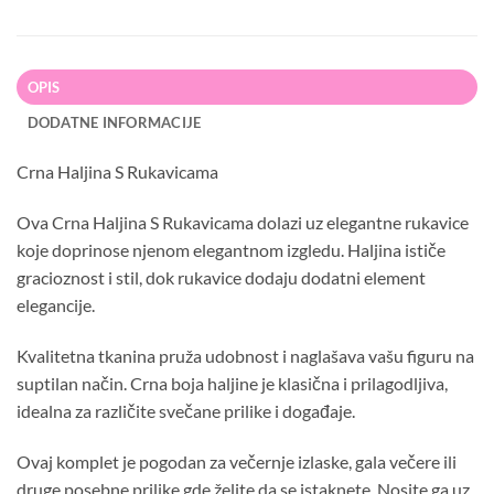
OPIS
DODATNE INFORMACIJE
Crna Haljina S Rukavicama
Ova Crna Haljina S Rukavicama dolazi uz elegantne rukavice
koje doprinose njenom elegantnom izgledu. Haljina ističe
gracioznost i stil, dok rukavice dodaju dodatni element
elegancije.
Kvalitetna tkanina pruža udobnost i naglašava vašu figuru na
suptilan način. Crna boja haljine je klasična i prilagodljiva,
idealna za različite svečane prilike i događaje.
Ovaj komplet je pogodan za večernje izlaske, gala večere ili
druge posebne prilike gde želite da se istaknete. Nosite ga uz