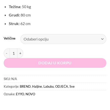
Težina:
50 kg
Grudi:
80 cm
Struk:
62 cm
Veličine
Crna Haljina S Rukavicama količina
DODAJ U KORPU
SKU:
N/A
Kategorije:
BREND
,
Haljine
,
Labubu
,
ODJEĆA
,
Sve
Oznake:
EYYO
,
NOVO