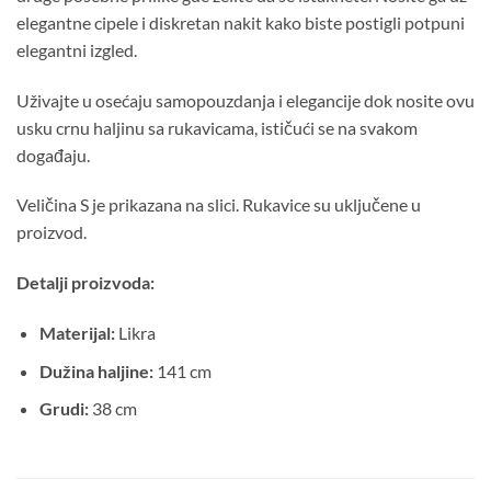
elegantne cipele i diskretan nakit kako biste postigli potpuni
elegantni izgled.
Uživajte u osećaju samopouzdanja i elegancije dok nosite ovu
usku crnu haljinu sa rukavicama, ističući se na svakom
događaju.
Veličina S je prikazana na slici. Rukavice su uključene u
proizvod.
Detalji proizvoda:
Materijal:
Likra
Dužina haljine:
141 cm
Grudi:
38 cm