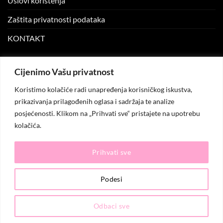
Uslovi korištenja
Zaštita privatnosti podataka
KONTAKT
MOJ NALOG
Cijenimo Vašu privatnost
Koristimo kolačiće radi unapređenja korisničkog iskustva,
Moj nalog
prikazivanja prilagođenih oglasa i sadržaja te analize
posjećenosti. Klikom na „Prihvati sve“ pristajete na upotrebu
Moje narudžbe
kolačića.
Lista želja
Prihvati sve
© 2026
KO.MODA
. Sva prava zadržana.
Podesi
Odbaci sve