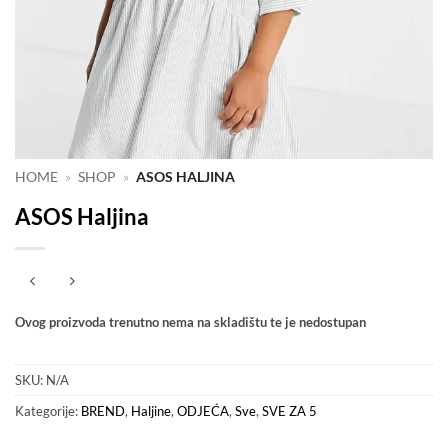
HOME
»
SHOP
»
ASOS HALJINA
ASOS Haljina
Ovog proizvoda trenutno nema na skladištu te je nedostupan
SKU:
N/A
Kategorije:
BREND
,
Haljine
,
ODJEĆA
,
Sve
,
SVE ZA 5