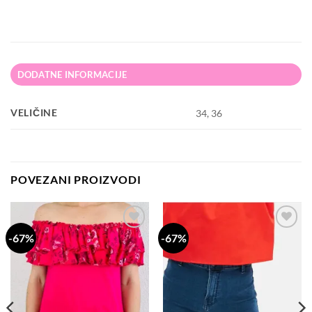
DODATNE INFORMACIJE
VELIČINE
34, 36
POVEZANI PROIZVODI
-67%
-67%
Dodaj
Dodaj
na
na
listu
listu
želja
želja