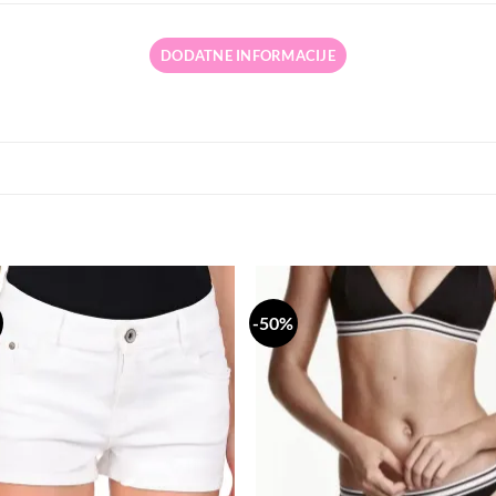
DODATNE INFORMACIJE
-50%
Dodaj
Do
na
n
listu
li
želja
že