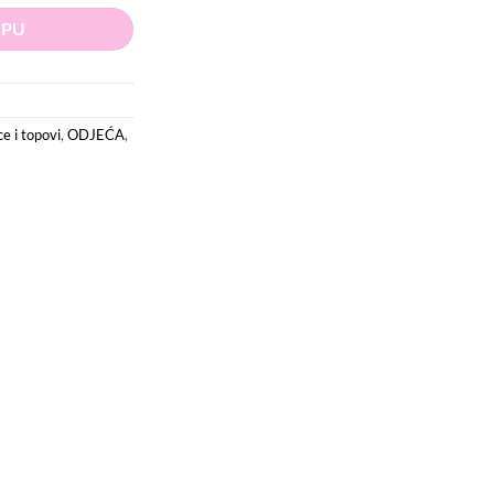
RPU
e i topovi
,
ODJEĆA
,