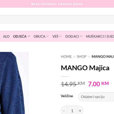
BRZA DOSTAVA- 2 RADNA DANA
ALO
ODJEĆA
OBUĆA
VEŠ
DODACI
MUŠKARCI I DJE
HOME
»
SHOP
»
MANGO MAJ
MANGO Majica
Dodaj
na
listu
Original
C
14.95
7.00
KM
KM
želja
price
p
was:
is
Veličine
14.95 KM
7
MANGO Majica količina