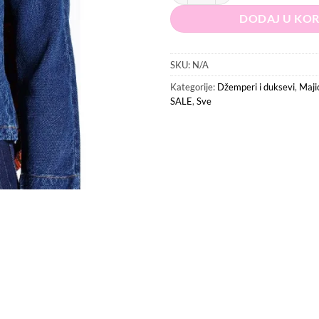
DODAJ U KO
SKU:
N/A
Kategorije:
Džemperi i duksevi
,
Majic
SALE
,
Sve