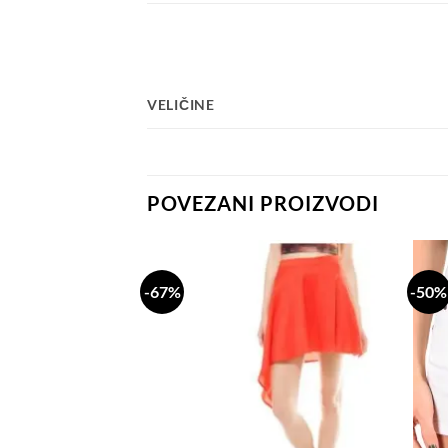
VELIČINE
POVEZANI PROIZVODI
-67%
-50%
Dodaj
Dodaj
na
na
listu
listu
želja
želja