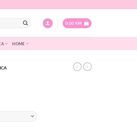
0.00
KM
CA
HOME
ICA
urrent
rice
:
.
.00 KM.