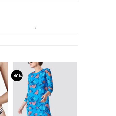
S
-60%
daj
Dodaj
a
na
stu
listu
lja
želja