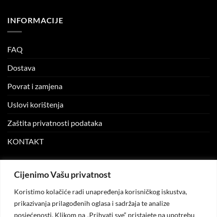
INFORMACIJE
FAQ
Dostava
Povrat i zamjena
Uslovi korištenja
Zaštita privatnosti podataka
KONTAKT
MOJ NALOG
Cijenimo Vašu privatnost
Koristimo kolačiće radi unapređenja korisničkog iskustva,
Moj nalog
prikazivanja prilagođenih oglasa i sadržaja te analize
posjećenosti. Klikom na „Prihvati sve“ pristajete na upotrebu
Moje narudžbe