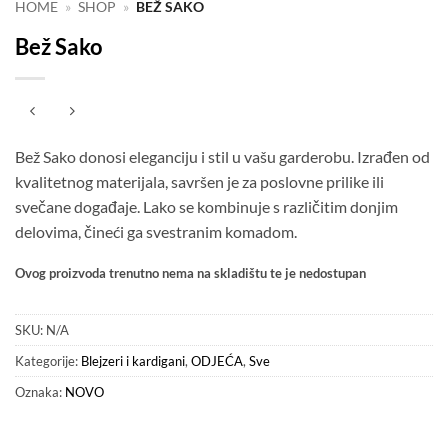
HOME
»
SHOP
»
BEŽ SAKO
Bež Sako
Bež Sako donosi eleganciju i stil u vašu garderobu. Izrađen od
kvalitetnog materijala, savršen je za poslovne prilike ili
svečane događaje. Lako se kombinuje s različitim donjim
delovima, čineći ga svestranim komadom.
Ovog proizvoda trenutno nema na skladištu te je nedostupan
SKU:
N/A
Kategorije:
Blejzeri i kardigani
,
ODJEĆA
,
Sve
Oznaka:
NOVO