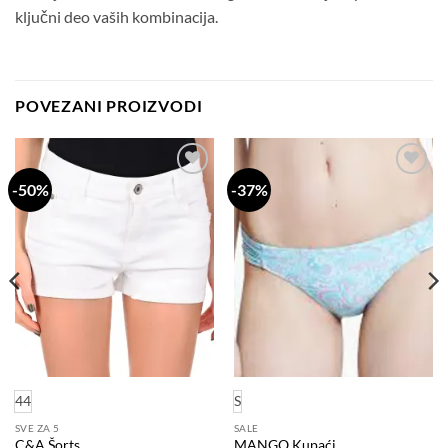
ključni deo vaših kombinacija.
POVEZANI PROIZVODI
-50%
-37%
Dodaj
Dodaj
na
na
listu
listu
želja
želja
44
S
SVE ZA 5
SALE
C&A Šorts
MANGO Kupaći