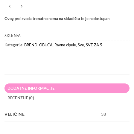
Ovog proizvoda trenutno nema na skladištu te je nedostupan
SKU:
N/A
Kategorije:
BREND
,
OBUĆA
,
Ravne cipele
,
Sve
,
SVE ZA 5
DODATNE INFORMACIJE
RECENZIJE (0)
VELIČINE
38