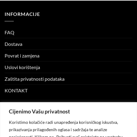
INFORMACIJE
FAQ
Dostava
Povrat i zamjena
Uslovi korištenja
Zaštita privatnosti podataka
KONTAKT
MOJ NALOG
Cijenimo Vašu privatnost
Koristimo kolačiće radi unapređenja korisničkog iskustva,
Moj nalog
prikazivanja prilagođenih oglasa i sadržaja te analize
posjećenosti. Klikom na „Prihvati sve“ pristajete na upotrebu