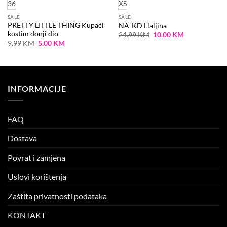
36
XS
SALE
SALE
PRETTY LITTLE THING Kupaći
NA-KD Haljina
kostim donji dio
Original
Current
24.99
KM
10.00
KM
price
price
Original
Current
9.99
KM
5.00
KM
was:
is:
price
price
24.99 KM.
10.00 KM.
was:
is:
9.99 KM.
5.00 KM.
INFORMACIJE
FAQ
Dostava
Povrat i zamjena
Uslovi korištenja
Zaštita privatnosti podataka
KONTAKT