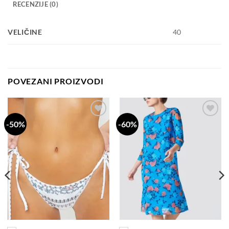
RECENZIJE (0)
VELIČINE
40
POVEZANI PROIZVODI
-50%
-60%
Dodaj
Dodaj
na
na
listu
listu
želja
želja