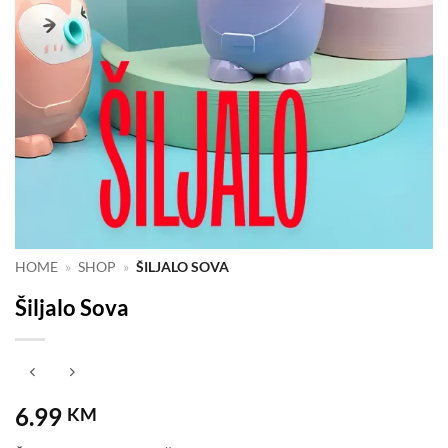
HOME
»
SHOP
»
ŠILJALO SOVA
Šiljalo Sova
6.99
KM