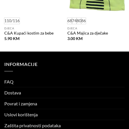
110/116
68
74
80
86
DJECA
DJECA
C&A Kupaći kostim za bebe
C&A Majica za dječake
5.90
KM
3.00
KM
INFORMACIJE
FAQ
Dostava
Povrat i zamjena
Uslovi korištenja
Zaštita privatnosti podataka