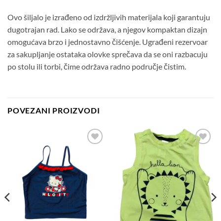
Ovo šiljalo je izrađeno od izdržljivih materijala koji garantuju
dugotrajan rad. Lako se održava, a njegov kompaktan dizajn
omogućava brzo i jednostavno čišćenje. Ugrađeni rezervoar
za sakupljanje ostataka olovke sprečava da se oni razbacuju
po stolu ili torbi, čime održava radno područje čistim.
POVEZANI PROIZVODI
Dodaj
Dodaj
na
na
listu
listu
želja
želja