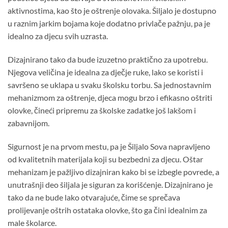
aktivnostima, kao što je oštrenje olovaka. Šiljalo je dostupno
u raznim jarkim bojama koje dodatno privlače pažnju, pa je
idealno za djecu svih uzrasta.
Dizajnirano tako da bude izuzetno praktično za upotrebu.
Njegova veličina je idealna za dječje ruke, lako se koristi i
savršeno se uklapa u svaku školsku torbu. Sa jednostavnim
mehanizmom za oštrenje, djeca mogu brzo i efikasno oštriti
olovke, čineći pripremu za školske zadatke još lakšom i
zabavnijom.
Sigurnost je na prvom mestu, pa je Šiljalo Sova napravljeno
od kvalitetnih materijala koji su bezbedni za djecu. Oštar
mehanizam je pažljivo dizajniran kako bi se izbegle povrede, a
unutrašnji deo šiljala je siguran za korišćenje. Dizajnirano je
tako da ne bude lako otvarajuće, čime se sprečava
prolijevanje oštrih ostataka olovke, što ga čini idealnim za
male školarce.