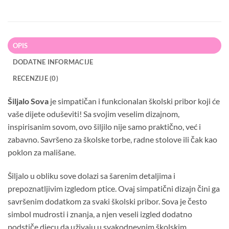
OPIS
DODATNE INFORMACIJE
RECENZIJE (0)
Šiljalo Sova
je simpatičan i funkcionalan školski pribor koji će
vaše dijete oduševiti! Sa svojim veselim dizajnom,
inspirisanim sovom, ovo šiljilo nije samo praktično, već i
zabavno. Savršeno za školske torbe, radne stolove ili čak kao
poklon za mališane.
Šiljalo u obliku sove dolazi sa šarenim detaljima i
prepoznatljivim izgledom ptice. Ovaj simpatični dizajn čini ga
savršenim dodatkom za svaki školski pribor. Sova je često
simbol mudrosti i znanja, a njen veseli izgled dodatno
podstiče djecu da uživaju u svakodnevnim školskim