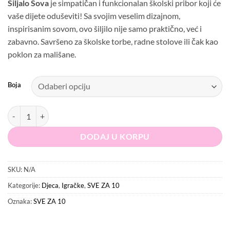
Šiljalo Sova
je simpatičan i funkcionalan školski pribor koji će
vaše dijete oduševiti! Sa svojim veselim dizajnom,
inspirisanim sovom, ovo šiljilo nije samo praktično, već i
zabavno. Savršeno za školske torbe, radne stolove ili čak kao
poklon za mališane.
Boja
Šiljalo Sova količina
DODAJ U KORPU
SKU:
N/A
Kategorije:
Djeca
,
Igračke
,
SVE ZA 10
Oznaka:
SVE ZA 10