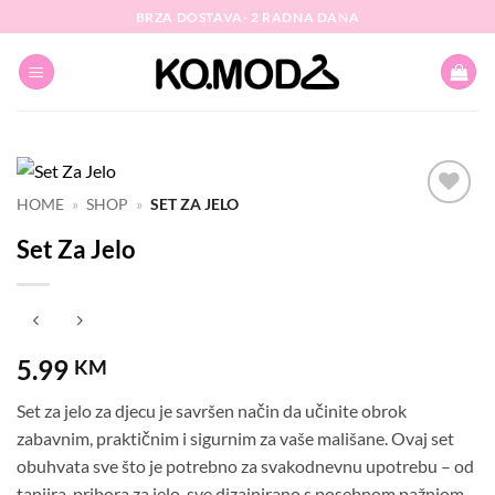
Skip
BRZA DOSTAVA- 2 RADNA DANA
to
content
HOME
»
SHOP
»
SET ZA JELO
Dodaj
Set Za Jelo
na
listu
želja
5.99
KM
Set za jelo za djecu je savršen način da učinite obrok
zabavnim, praktičnim i sigurnim za vaše mališane. Ovaj set
obuhvata sve što je potrebno za svakodnevnu upotrebu – od
tanjira, pribora za jelo, sve dizajnirano s posebnom pažnjom