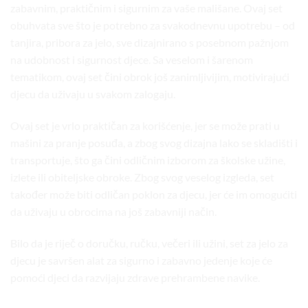
zabavnim, praktičnim i sigurnim za vaše mališane. Ovaj set
obuhvata sve što je potrebno za svakodnevnu upotrebu – od
tanjira, pribora za jelo, sve dizajnirano s posebnom pažnjom
na udobnost i sigurnost djece. Sa veselom i šarenom
tematikom, ovaj set čini obrok još zanimljivijim, motivirajući
djecu da uživaju u svakom zalogaju.
Ovaj set je vrlo praktičan za korišćenje, jer se može prati u
mašini za pranje posuđa, a zbog svog dizajna lako se skladišti i
transportuje, što ga čini odličnim izborom za školske užine,
izlete ili obiteljske obroke. Zbog svog veselog izgleda, set
također može biti odličan poklon za djecu, jer će im omogućiti
da uživaju u obrocima na još zabavniji način.
Bilo da je riječ o doručku, ručku, večeri ili užini, set za jelo za
djecu je savršen alat za sigurno i zabavno jedenje koje će
pomoći djeci da razvijaju zdrave prehrambene navike.