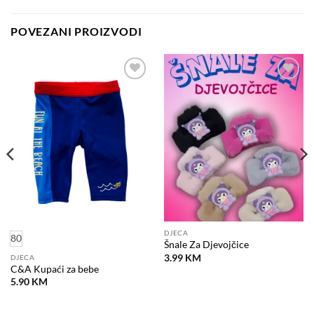
POVEZANI PROIZVODI
Dodaj
Dodaj
na
na
listu
listu
želja
želja
DJECA
80
Šnale Za Djevojčice
3.99
KM
DJECA
C&A Kupaći za bebe
5.90
KM