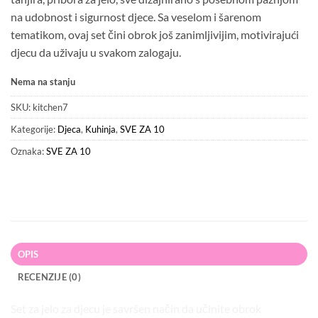
na udobnost i sigurnost djece. Sa veselom i šarenom
tematikom, ovaj set čini obrok još zanimljivijim, motivirajući
djecu da uživaju u svakom zalogaju.
Nema na stanju
SKU:
kitchen7
Kategorije:
Djeca
,
Kuhinja
,
SVE ZA 10
Oznaka:
SVE ZA 10
OPIS
RECENZIJE (0)
Set za jelo za djecu je savršen način da učinite obrok