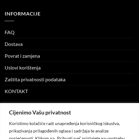
INFORMACIJE
FAQ
Dostava
Povrat i zamjena
Uslovi korištenja
Zaštita privatnosti podataka
KONTAKT
MOJ NALOG
Cijenimo Vašu privatnost
Koristimo kolačiće radi unapređenja korisničkog iskustva,
Moj nalog
prikazivanja prilagođenih oglasa i sadržaja te analize
posjećenosti. Klikom na „Prihvati sve“ pristajete na upotrebu
Moje narudžbe