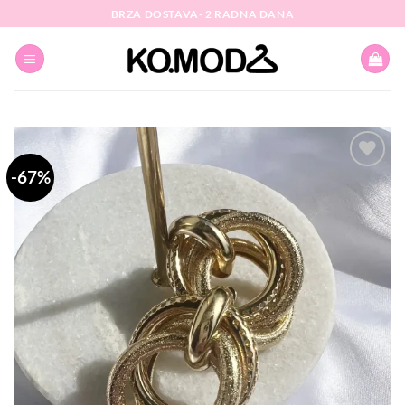
Skip
BRZA DOSTAVA- 2 RADNA DANA
to
content
-67%
Dodaj
na
listu
želja