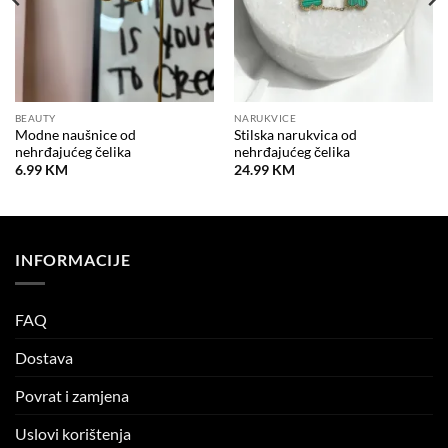
BEAUTY
NARUKVICE
Modne naušnice od
Stilska narukvica od
nehrđajućeg čelika
nehrđajućeg čelika
6.99
KM
24.99
KM
INFORMACIJE
FAQ
Dostava
Povrat i zamjena
Uslovi korištenja