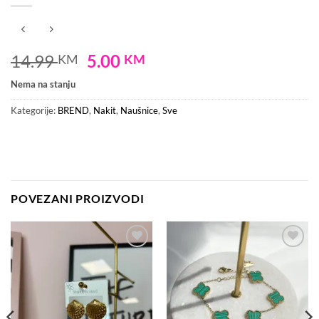
Original
Current
14.99
5.00
KM
KM
price
price
Nema na stanju
was:
is:
14.99 KM.
5.00 KM.
Kategorije:
BREND
,
Nakit
,
Naušnice
,
Sve
POVEZANI PROIZVODI
Dodaj
Dodaj
na
na
listu
listu
želja
želja