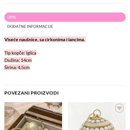
OPIS
DODATNE INFORMACIJE
Viseće naušnice, sa cirkonima i lancima.
Tip kopče: Iglica
Dužina: 14cm
Širina: 4,5cm
POVEZANI PROIZVODI
Dodaj
Dodaj
na
na
listu
listu
želja
želja