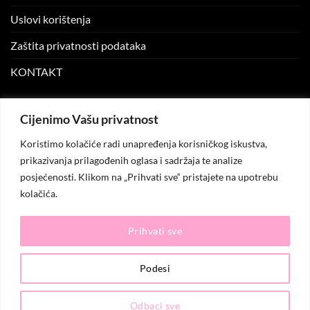
Uslovi korištenja
Zaštita privatnosti podataka
KONTAKT
MOJ NALOG
Cijenimo Vašu privatnost
Koristimo kolačiće radi unapređenja korisničkog iskustva,
Moj nalog
prikazivanja prilagođenih oglasa i sadržaja te analize
posjećenosti. Klikom na „Prihvati sve“ pristajete na upotrebu
Moje narudžbe
kolačića.
Lista želja
Prihvati sve
© 2026
KO.MODA
. Sva prava zadržana.
Podesi
Odbaci sve