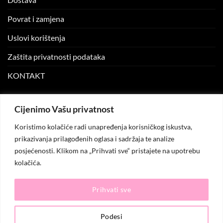
Povrat i zamjena
Uslovi korištenja
Zaštita privatnosti podataka
KONTAKT
MOJ NALOG
Cijenimo Vašu privatnost
Koristimo kolačiće radi unapređenja korisničkog iskustva,
Moj nalog
prikazivanja prilagođenih oglasa i sadržaja te analize
posjećenosti. Klikom na „Prihvati sve“ pristajete na upotrebu
Moje narudžbe
kolačića.
Lista želja
Prihvati sve
© 2026
KO.MODA
. Sva prava zadržana.
Podesi