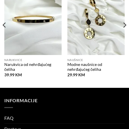
Dodaj
Dodaj
na
na
listu
listu
želja
želja
NARUKVICE
NAUŠNICE
Narukvica od nehrđajućeg
Modne naušnice od
čeliha
nehrđajućeg čeliha
39.99
KM
29.99
KM
INFORMACIJE
FAQ
Dostava