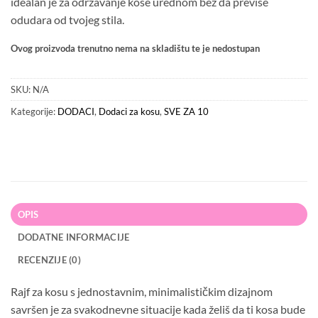
idealan je za održavanje kose urednom bez da previše
odudara od tvojeg stila.
Ovog proizvoda trenutno nema na skladištu te je nedostupan
SKU:
N/A
Kategorije:
DODACI
,
Dodaci za kosu
,
SVE ZA 10
OPIS
DODATNE INFORMACIJE
RECENZIJE (0)
Rajf za kosu s jednostavnim, minimalističkim dizajnom
savršen je za svakodnevne situacije kada želiš da ti kosa bude