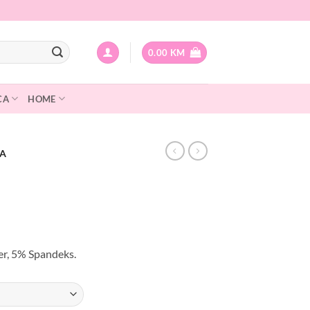
0.00
KM
CA
HOME
CA
urrent
rice
er, 5% Spandeks.
:
.
.00 KM.