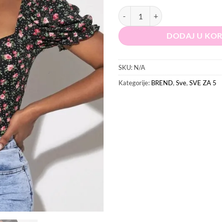
SHEIN Majica količina
DODAJ U KO
SKU:
N/A
Kategorije:
BREND
,
Sve
,
SVE ZA 5