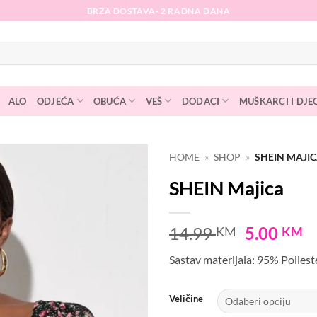
BRZA DOSTAVA- 2 RADNA DANA
ALO
ODJEĆA
OBUĆA
VEŠ
DODACI
MUŠKARCI I DJE
HOME
»
SHOP
»
SHEIN MAJI
SHEIN Majica
Dodaj
na
listu
Original
C
14.99
5.00
KM
KM
želja
price
p
Sastav materijala: 95% Poliest
was:
is
14.99 KM
5
Veličine