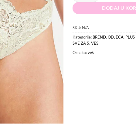
DODAJ U KO
SKU:
N/A
Kategorije:
BREND
,
ODJEĆA
,
PLUS 
SVE ZA 5
,
VEŠ
Oznaka:
veš