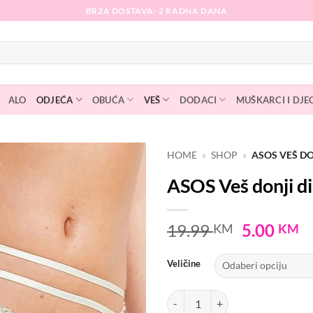
BRZA DOSTAVA- 2 RADNA DANA
ALO
ODJEĆA
OBUĆA
VEŠ
DODACI
MUŠKARCI I DJE
HOME
»
SHOP
»
ASOS VEŠ DO
ASOS Veš donji d
Dodaj
na
listu
Original
C
19.99
5.00
KM
KM
želja
price
p
was:
is
Veličine
19.99 KM
5
ASOS Veš donji dio količina