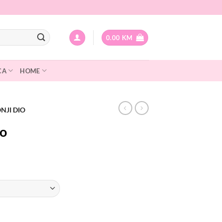
0.00
KM
CA
HOME
NJI DIO
io
urrent
rice
:
.
.00 KM.