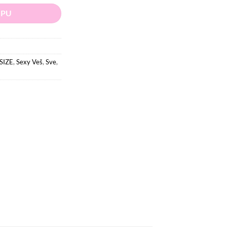
RPU
SIZE
,
Sexy Veš
,
Sve
,