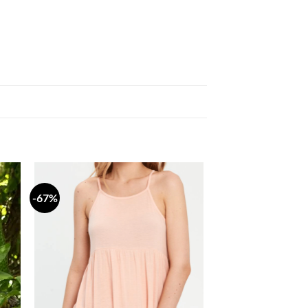
-67%
daj
Dodaj
a
na
stu
listu
lja
želja