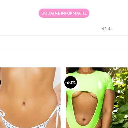
DODATNE INFORMACIJE
42, 44
-60%
Dodaj
Do
na
n
listu
li
želja
že