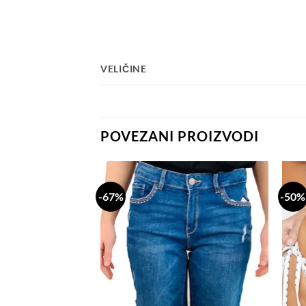
VELIČINE
POVEZANI PROIZVODI
-67%
-50%
Dodaj
Dodaj
na
na
listu
listu
želja
želja