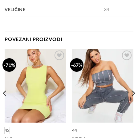
VELIČINE
34
POVEZANI PROIZVODI
-71%
-67%
Dodaj
Dodaj
na
na
listu
listu
želja
želja
42
44